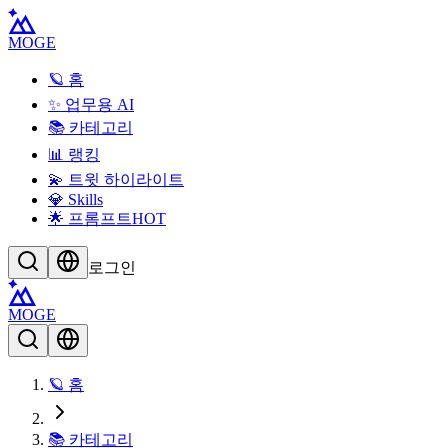
MOGE
🪐 홈
✨ 업무용 AI
📚 카테고리
📊 랭킹
💫 트윗 하이라이트
💎 Skills
🌟 프롬프트
HOT
로그인
MOGE
🪐 홈
📚 카테고리