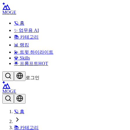
MOGE
🪐 홈
✨ 업무용 AI
📚 카테고리
📊 랭킹
💫 트윗 하이라이트
💎 Skills
🌟 프롬프트
HOT
로그인
MOGE
🪐 홈
📚 카테고리