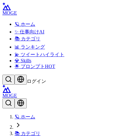
MOGE
🪐 ホーム
✨ 仕事向けAI
📚 カテゴリ
📊 ランキング
💫 ツイートハイライト
💎 Skills
🌟 プロンプト
HOT
ログイン
MOGE
🪐 ホーム
📚 カテゴリ