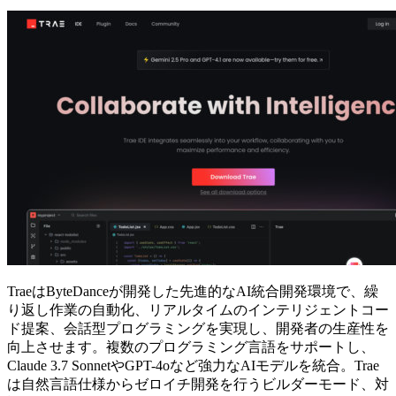
TraeはByteDanceが開発した先進的なAI統合開発環境で、繰
り返し作業の自動化、リアルタイムのインテリジェントコー
ド提案、会話型プログラミングを実現し、開発者の生産性を
向上させます。複数のプログラミング言語をサポートし、
Claude 3.7 SonnetやGPT-4oなど強力なAIモデルを統合。Trae
は自然言語仕様からゼロイチ開発を行うビルダーモード、対