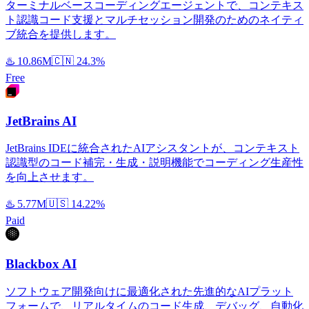
ターミナルベースコーディングエージェントで、コンテキス
ト認識コード支援とマルチセッション開発のためのネイティ
ブ統合を提供します。
♨️
10.86M
🇨🇳
24.3%
Free
JetBrains AI
JetBrains IDEに統合されたAIアシスタントが、コンテキスト
認識型のコード補完・生成・説明機能でコーディング生産性
を向上させます。
♨️
5.77M
🇺🇸
14.22%
Paid
Blackbox AI
ソフトウェア開発向けに最適化された先進的なAIプラット
フォームで、リアルタイムのコード生成、デバッグ、自動化