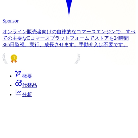
Sponsor
オンライン販売者向けの自律的なコマースエンジンで、すべ
ての主要なEコマースプラットフォームでストアを24時間
365日監視、実行、成長させます。手動介入は不要です。
PRODUCT HUNT
#1 Product of the Day
概要
代替品
分析