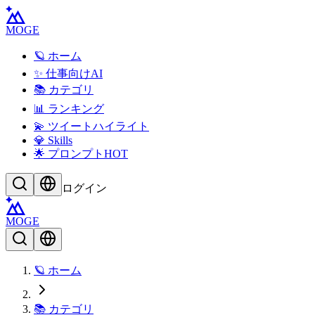
MOGE
🪐 ホーム
✨ 仕事向けAI
📚 カテゴリ
📊 ランキング
💫 ツイートハイライト
💎 Skills
🌟 プロンプト
HOT
ログイン
MOGE
🪐 ホーム
📚 カテゴリ