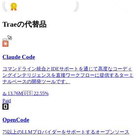
PRODUCT HUNT
#1 Product of the Day
Traeの代替品
🚀
Claude Code
コマンドライン統合とIDEサポートを通じて高度なコーディ
ングインテリジェンスを直接ワークフローに提供するターミ
ナルベースの開発ツールです。
♨️
13.76M
🇺🇸
22.55%
Paid
OpenCode
75以上のLLMプロバイダーをサポートするオープンソース