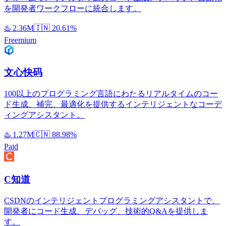
を開発者ワークフローに統合します。
♨️
2.36M
🇮🇳
20.61%
Freemium
文心快码
100以上のプログラミング言語にわたるリアルタイムのコー
ド生成、補完、最適化を提供するインテリジェントなコーデ
ィングアシスタント。
♨️
1.27M
🇨🇳
88.98%
Paid
C知道
CSDNのインテリジェントプログラミングアシスタントで、
開発者にコード生成、デバッグ、技術的Q&Aを提供しま
す。