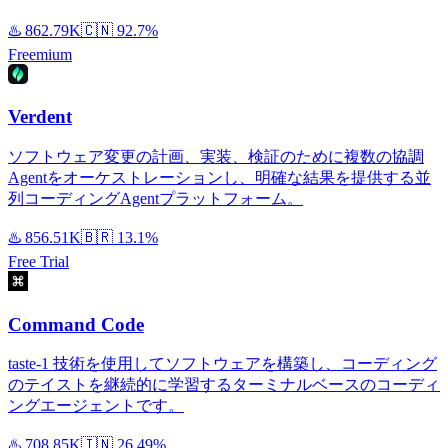
♨️
862.79K
🇨🇳
92.7%
Freemium
Verdent
ソフトウェア変更の計画、実装、検証のために複数の協調
Agentをオーケストレーションし、明確な結果を提供する並
列コーディングAgentプラットフォーム。
♨️
856.51K
🇧🇷
13.1%
Free Trial
Command Code
taste-1 技術を使用してソフトウェアを構築し、コーディング
のテイストを継続的に学習するターミナルベースのコーディ
ングエージェントです。
♨️
708.85K
🇮🇳
26.49%