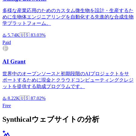
多様な産業応用のためのカスタム微生物を設計・生産するた
めに生物体エンジニアリングを自動化する先進的な合成生物
学プラットフォーム。
♨️
5.74K
🇺🇸
83.03%
Paid
AI Grant
世界中のオープンソースと初期段階のAIプロジェクトをサ
ポートするために現金とクラウドコンピューティングクレジ
ットを提供する助成プログラムです。
♨️
8.22K
🇺🇸
87.02%
Free
Synthicalウェブサイトの分析