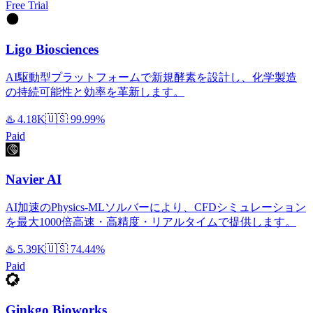
Free Trial
Ligo Biosciences
AI駆動型プラットフォームで新規酵素を設計し、化学製造
の持続可能性と効率を革新します。
♨️
4.18K
🇺🇸
99.99%
Paid
Navier AI
AI加速のPhysics-MLソルバーにより、CFDシミュレーション
を最大1000倍高速・高精度・リアルタイムで提供します。
♨️
5.39K
🇺🇸
74.44%
Paid
Ginkgo Bioworks