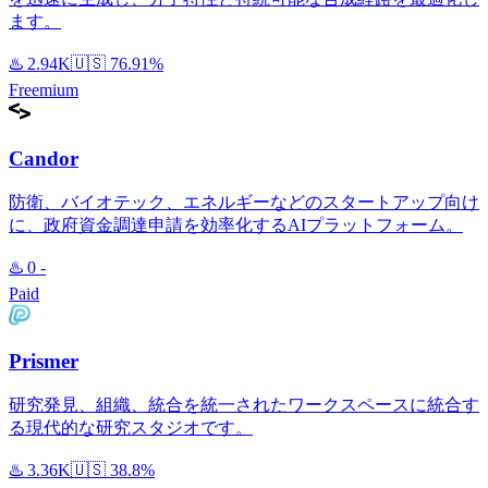
ます。
♨️
2.94K
🇺🇸
76.91%
Freemium
Candor
防衛、バイオテック、エネルギーなどのスタートアップ向け
に、政府資金調達申請を効率化するAIプラットフォーム。
♨️
0
-
Paid
Prismer
研究発見、組織、統合を統一されたワークスペースに統合す
る現代的な研究スタジオです。
♨️
3.36K
🇺🇸
38.8%