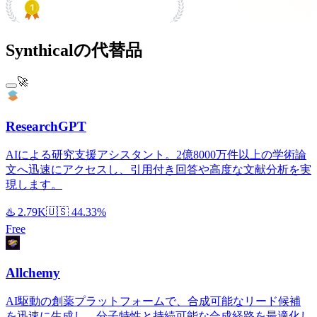
PRODUCT HUNT
#1 Product of the Day
Synthicalの代替品
🚀
ResearchGPT
AIによる研究支援アシスタント。2億8000万件以上の学術論
文へ迅速にアクセスし、引用付き回答や高度な文献分析を実
現します。
♨️
2.79K
🇺🇸
44.33%
Free
Allchemy
AI駆動の創薬プラットフォームで、合成可能なリード候補
を迅速に生成し、分子特性と持続可能な合成経路を最適化し