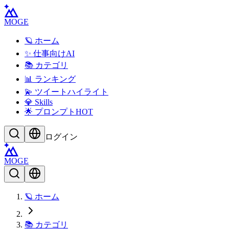
MOGE
🪐 ホーム
✨ 仕事向けAI
📚 カテゴリ
📊 ランキング
💫 ツイートハイライト
💎 Skills
🌟 プロンプト
HOT
ログイン
MOGE
🪐 ホーム
📚 カテゴリ