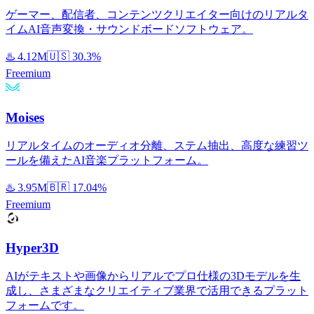
ゲーマー、配信者、コンテンツクリエイター向けのリアルタ
イムAI音声変換・サウンドボードソフトウェア。
♨️
4.12M
🇺🇸
30.3%
Freemium
Moises
リアルタイムのオーディオ分離、ステム抽出、高度な練習ツ
ールを備えたAI音楽プラットフォーム。
♨️
3.95M
🇧🇷
17.04%
Freemium
Hyper3D
AIがテキストや画像からリアルでプロ仕様の3Dモデルを生
成し、さまざまなクリエイティブ業界で活用できるプラット
フォームです。