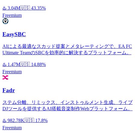
♨️
3.04M
🇺🇸
43.35%
Freemium
EasySBC
AIによる最適なスカッド提案とメタレーティングで、EA FC
Ultimate TeamのSBCを効率的に解決するプラットフォーム。
♨️
1.47M
🇺🇸
14.88%
Freemium
Fadr
ステム分離、リミックス、インストゥルメント生成、ライブ
DJツールを提供するAI搭載音楽制作Webプラットフォーム。
♨️
982.78K
🇺🇸
17.8%
Freemium