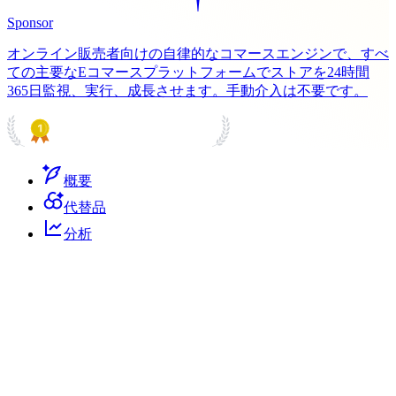
Sponsor
オンライン販売者向けの自律的なコマースエンジンで、すべ
ての主要なEコマースプラットフォームでストアを24時間
365日監視、実行、成長させます。手動介入は不要です。
PRODUCT HUNT
#1 Product of the Day
概要
代替品
分析