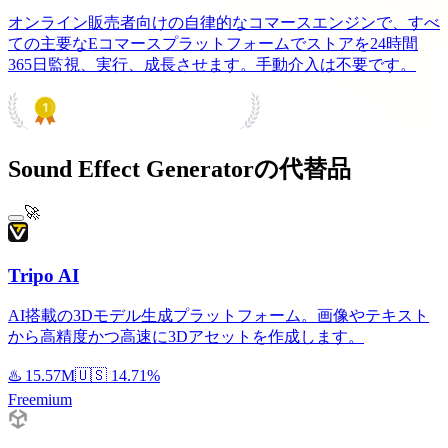
オンライン販売者向けの自律的なコマースエンジンで、すべ
ての主要なEコマースプラットフォームでストアを24時間
365日監視、実行、成長させます。手動介入は不要です。
PRODUCT HUNT
#1 Product of the Day
Sound Effect Generatorの代替品
🚀
Tripo AI
AI搭載の3Dモデル生成プラットフォーム。画像やテキスト
から高精度かつ高速に3Dアセットを作成します。
♨️
15.57M
🇺🇸
14.71%
Freemium