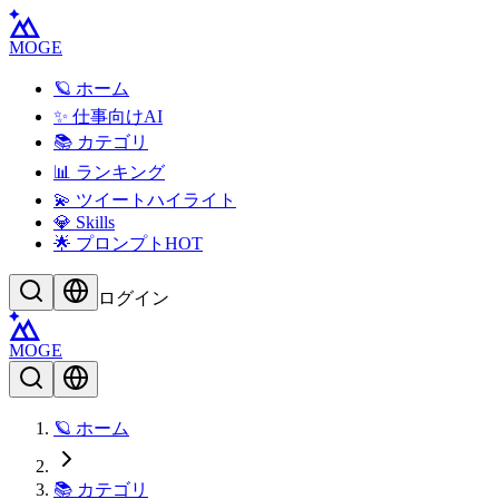
MOGE
🪐 ホーム
✨ 仕事向けAI
📚 カテゴリ
📊 ランキング
💫 ツイートハイライト
💎 Skills
🌟 プロンプト
HOT
ログイン
MOGE
🪐 ホーム
📚 カテゴリ