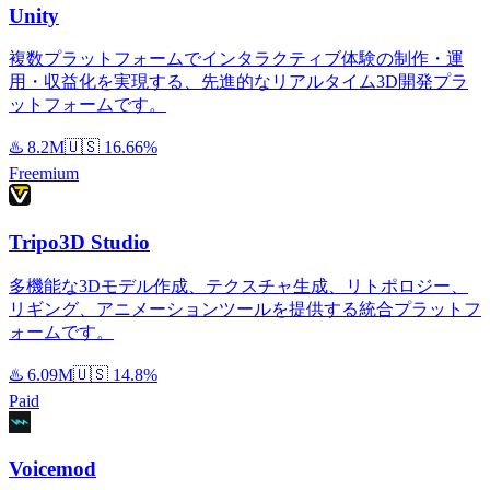
Unity
複数プラットフォームでインタラクティブ体験の制作・運
用・収益化を実現する、先進的なリアルタイム3D開発プラ
ットフォームです。
♨️
8.2M
🇺🇸
16.66%
Freemium
Tripo3D Studio
多機能な3Dモデル作成、テクスチャ生成、リトポロジー、
リギング、アニメーションツールを提供する統合プラットフ
ォームです。
♨️
6.09M
🇺🇸
14.8%
Paid
Voicemod