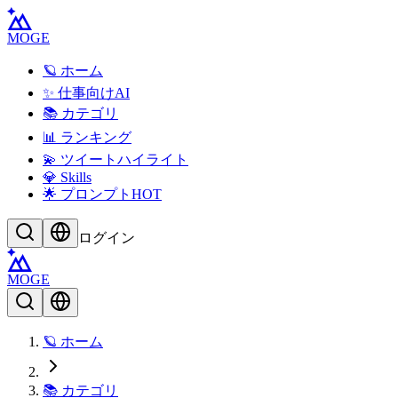
MOGE
🪐 ホーム
✨ 仕事向けAI
📚 カテゴリ
📊 ランキング
💫 ツイートハイライト
💎 Skills
🌟 プロンプト
HOT
ログイン
MOGE
🪐 ホーム
📚 カテゴリ