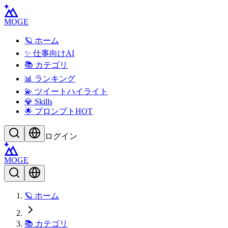
MOGE
🪐 ホーム
✨ 仕事向けAI
📚 カテゴリ
📊 ランキング
💫 ツイートハイライト
💎 Skills
🌟 プロンプト
HOT
ログイン
MOGE
🪐 ホーム
📚 カテゴリ