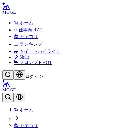
MOGE
🪐 ホーム
✨ 仕事向けAI
📚 カテゴリ
📊 ランキング
💫 ツイートハイライト
💎 Skills
🌟 プロンプト
HOT
ログイン
MOGE
🪐 ホーム
📚 カテゴリ