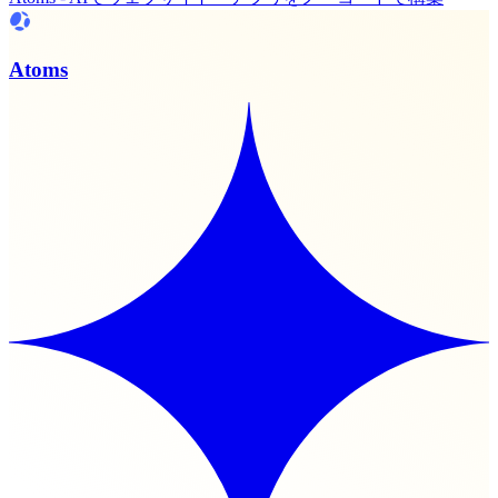
Atoms