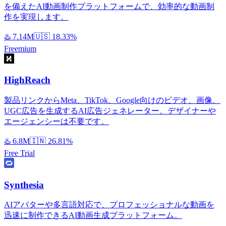
を備えたAI動画制作プラットフォームで、効率的な動画制
作を実現します。
♨️
7.14M
🇺🇸
18.33%
Freemium
HighReach
製品リンクからMeta、TikTok、Google向けのビデオ、画像、
UGC広告を生成するAI広告ジェネレーター。デザイナーや
エージェンシーは不要です。
♨️
6.8M
🇮🇳
26.81%
Free Trial
Synthesia
AIアバターや多言語対応で、プロフェッショナルな動画を
迅速に制作できるAI動画生成プラットフォーム。