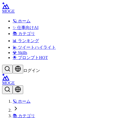
MOGE
🪐 ホーム
✨ 仕事向けAI
📚 カテゴリ
📊 ランキング
💫 ツイートハイライト
💎 Skills
🌟 プロンプト
HOT
ログイン
MOGE
🪐 ホーム
📚 カテゴリ