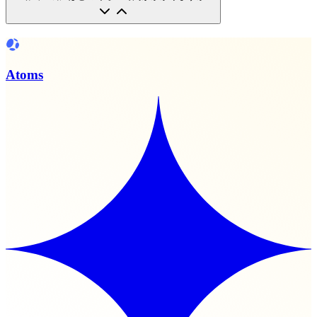
Atoms