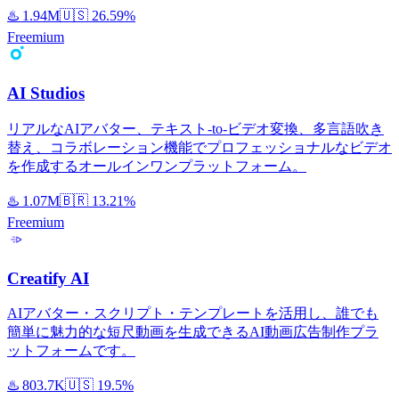
♨️
1.94M
🇺🇸
26.59%
Freemium
AI Studios
リアルなAIアバター、テキスト-to-ビデオ変換、多言語吹き
替え、コラボレーション機能でプロフェッショナルなビデオ
を作成するオールインワンプラットフォーム。
♨️
1.07M
🇧🇷
13.21%
Freemium
Creatify AI
AIアバター・スクリプト・テンプレートを活用し、誰でも
簡単に魅力的な短尺動画を生成できるAI動画広告制作プラ
ットフォームです。
♨️
803.7K
🇺🇸
19.5%