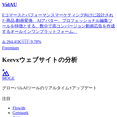
VidAU
Eコマースとパフォーマンスマーケティング向けに設計され
た商品-動画変換、AIアバター、プロフェッショナル編集ツ
ールを特徴とする、数分で高コンバージョン動画広告を作成
するオールインワンプラットフォーム。
♨️
264.41K
🇺🇸
9.78%
Freemium
Keevxウェブサイトの分析
MOGE
グローバルAIツールのリアルタイム⚡️アップデート
注目
Flowith
Genspark