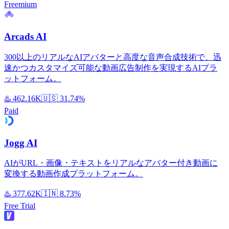
Freemium
Arcads AI
300以上のリアルなAIアバターと高度な音声合成技術で、迅
速かつカスタマイズ可能な動画広告制作を実現するAIプラ
ットフォーム。
♨️
462.16K
🇺🇸
31.74%
Paid
Jogg AI
AIがURL・画像・テキストをリアルなアバター付き動画に
変換する動画作成プラットフォーム。
♨️
377.62K
🇮🇳
8.73%
Free Trial