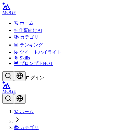
MOGE
🪐 ホーム
✨ 仕事向けAI
📚 カテゴリ
📊 ランキング
💫 ツイートハイライト
💎 Skills
🌟 プロンプト
HOT
ログイン
MOGE
🪐 ホーム
📚 カテゴリ