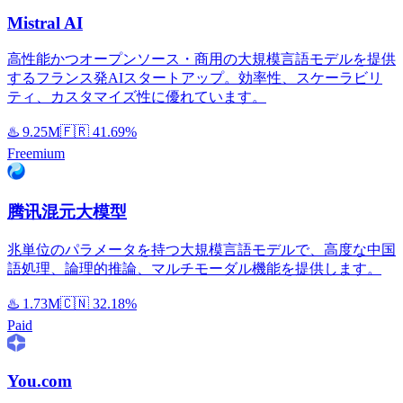
Mistral AI
高性能かつオープンソース・商用の大規模言語モデルを提供
するフランス発AIスタートアップ。効率性、スケーラビリ
ティ、カスタマイズ性に優れています。
♨️
9.25M
🇫🇷
41.69%
Freemium
腾讯混元大模型
兆単位のパラメータを持つ大規模言語モデルで、高度な中国
語処理、論理的推論、マルチモーダル機能を提供します。
♨️
1.73M
🇨🇳
32.18%
Paid
You.com