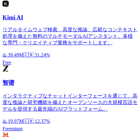
Kimi AI
リアルタイムウェブ検索、高度な推論、広範なコンテキスト
処理を備えた無料のマルチモーダルAIアシスタント。多様
な専門・クリエイティブ業務をサポートします。
♨️
39.49M
🇨🇳
51.24%
Free
智谱
インタラクティブなチャットインターフェースを通じて、高
度な推論と研究機能を備えたオープンソースの大規模言語モ
デルを提供する最先端のAIプラットフォーム。
♨️
19.97M
🇨🇳
12.37%
Freemium