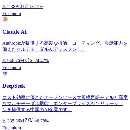
♨️
5.38B
🇺🇸
18.12%
Freemium
Claude AI
Anthropicが提供する高度な推論、コーディング、会話能力を
備えたマルチモーダルAIアシスタント。
♨️
946.76M
🇺🇸
24.47%
Freemium
DeepSeek
コスト効率に優れたオープンソース大規模言語モデルと高度
なマルチモーダル機能、エンタープライズAIソリューショ
ンを提供する中国のAI企業です。
♨️
335.36M
🇨🇳
46.78%
Freemium