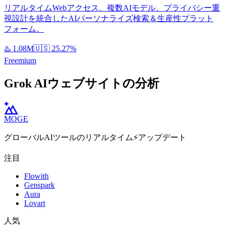
リアルタイムWebアクセス、複数AIモデル、プライバシー重
視設計を統合したAIパーソナライズ検索＆生産性プラット
フォーム。
♨️
1.08M
🇺🇸
25.27%
Freemium
Grok AIウェブサイトの分析
MOGE
グローバルAIツールのリアルタイム⚡️アップデート
注目
Flowith
Genspark
Aura
Lovart
人気