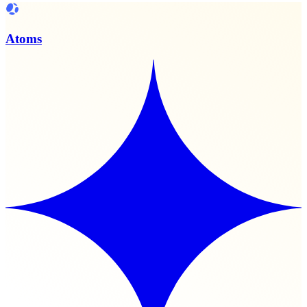
Atoms