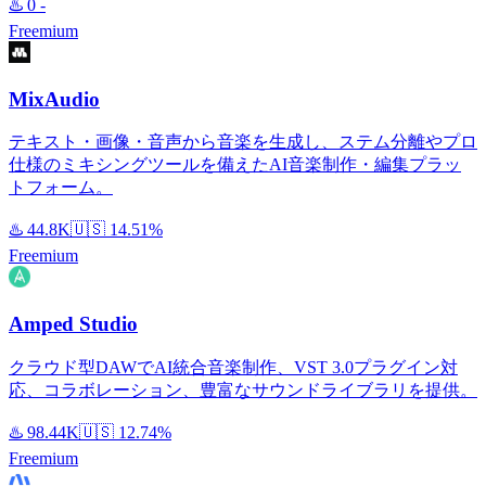
♨️
0
-
Freemium
MixAudio
テキスト・画像・音声から音楽を生成し、ステム分離やプロ
仕様のミキシングツールを備えたAI音楽制作・編集プラッ
トフォーム。
♨️
44.8K
🇺🇸
14.51%
Freemium
Amped Studio
クラウド型DAWでAI統合音楽制作、VST 3.0プラグイン対
応、コラボレーション、豊富なサウンドライブラリを提供。
♨️
98.44K
🇺🇸
12.74%
Freemium