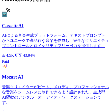
🚀
CassetteAI
AIによる音楽生成プラットフォーム。テキストプロンプト
からユニークで高品質な音楽を作成し、完全なクリエイティ
ブコントロールとロイヤリティフリー出力を提供します。
♨️
4.5K
🇺🇸
43.94%
Paid
Mozart AI
音楽クリエイターがビート、メロディ、プロフェッショナル
な音楽をシームレスに制作できるよう設計された、生成型
AI駆動のデジタル・オーディオ・ワークステーションで
す。