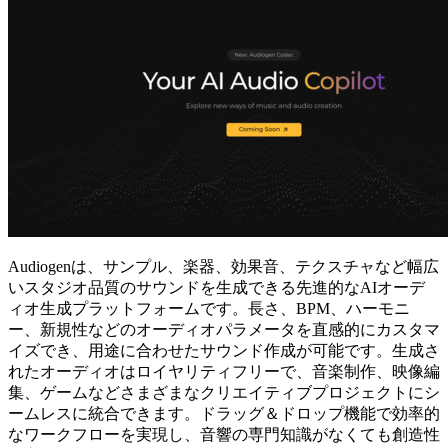
Audiogenは、サンプル、楽器、効果音、テクスチャなど幅広
いスタジオ品質のサウンドを生成できる先進的なAIオーデ
ィオ生成プラットフォームです。長さ、BPM、ハーモニ
ー、新規性などのオーディオパラメータを直感的にカスタマ
イズでき、用途に合わせたサウンド作成が可能です。生成さ
れたオーディオはロイヤリティフリーで、音楽制作、映像編
集、ゲームなどさまざまなクリエイティブプロジェクトにシ
ームレスに統合できます。ドラッグ＆ドロップ機能で効率的
なワークフローを実現し、音響の専門知識がなくても創造性