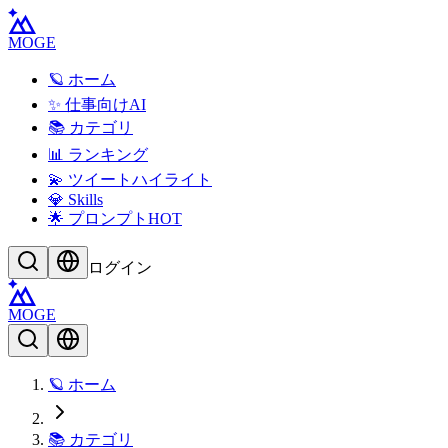
MOGE
🪐 ホーム
✨ 仕事向けAI
📚 カテゴリ
📊 ランキング
💫 ツイートハイライト
💎 Skills
🌟 プロンプト
HOT
ログイン
MOGE
🪐 ホーム
📚 カテゴリ