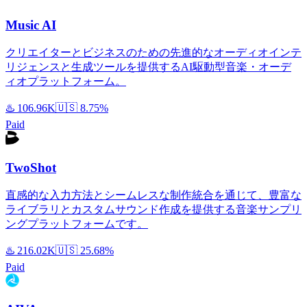
Music AI
クリエイターとビジネスのための先進的なオーディオインテ
リジェンスと生成ツールを提供するAI駆動型音楽・オーデ
ィオプラットフォーム。
♨️
106.96K
🇺🇸
8.75%
Paid
TwoShot
直感的な入力方法とシームレスな制作統合を通じて、豊富な
ライブラリとカスタムサウンド作成を提供する音楽サンプリ
ングプラットフォームです。
♨️
216.02K
🇺🇸
25.68%
Paid