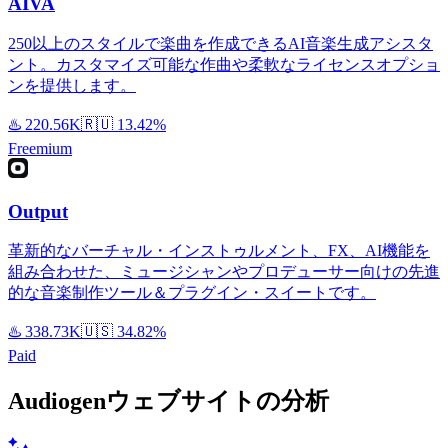
AIVA
250以上のスタイルで楽曲を作成できるAI音楽生成アシスタ
ント。カスタマイズ可能な作曲や柔軟なライセンスオプショ
ンを提供します。
♨️
220.56K
🇷🇺
13.42%
Freemium
Output
革新的なバーチャル・インストゥルメント、FX、AI機能を
組み合わせた、ミュージシャンやプロデューサー向けの先進
的な音楽制作ツール＆プラグイン・スイートです。
♨️
338.73K
🇺🇸
34.82%
Paid
Audiogenウェブサイトの分析