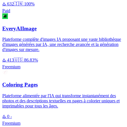
♨️
632
🇮🇳
100%
Paid
EveryAIImage
Plateforme complète d'images IA proposant une vaste bibliothèque
d'images générées par IA, une recherche avancée et la génération
d'images sur mesure.
♨️
413
🇺🇸
86.83%
Freemium
Coloring Pages
Plateforme alimentée par l'IA qui transforme instantanément des
photos et des descriptions textuelles en pages à colorier uniques et
imprimables pour tous les âges.
♨️
0
-
Freemium