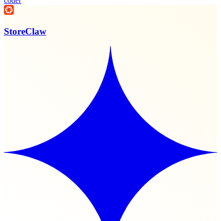
coder
StoreClaw