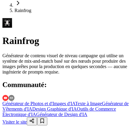
Rainfrog
Rainfrog
Générateur de contenu visuel de niveau campagne qui utilise un
système de mix-and-match basé sur des nœuds pour produire des
images prêtes pour la production en quelques secondes — aucune
ingénierie de prompts requise.
Communauté
:
Générateur de Photos et d'Images d'IA
Texte à Image
Générateur de
Vêtements d'IA
Design Graphique d'IA
Outils de Commerce
Électronique d'IA
Générateur de Design d'IA
Visiter le site