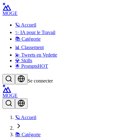
MOGE
🪐 Accueil
✨ IA pour le Travail
📚 Catégorie
📊 Classement
💫 Tweets en Vedette
💎 Skills
🌟 Prompts
HOT
Se connecter
MOGE
🪐 Accueil
📚 Catégorie