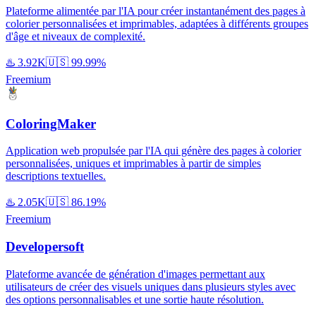
Plateforme alimentée par l'IA pour créer instantanément des pages à
colorier personnalisées et imprimables, adaptées à différents groupes
d'âge et niveaux de complexité.
♨️
3.92K
🇺🇸
99.99%
Freemium
ColoringMaker
Application web propulsée par l'IA qui génère des pages à colorier
personnalisées, uniques et imprimables à partir de simples
descriptions textuelles.
♨️
2.05K
🇺🇸
86.19%
Freemium
Developersoft
Plateforme avancée de génération d'images permettant aux
utilisateurs de créer des visuels uniques dans plusieurs styles avec
des options personnalisables et une sortie haute résolution.