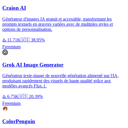
Craion AI
Générateur d'images IA gratuit et accessible, transformant les
prompts textuels en œuvres variées avec de multiples styles et
options de personnalisation.
♨️
11.71K
🇺🇸
38.95%
Freemium
Grok AI Image Generator
Générateur texte-image de nouvelle génération alimenté par l'IA,
produisant rapidement des visuels de haute qualité grâce aux
modèles avancés Flux.1.
♨️
6.75K
🇺🇸
20.39%
Freemium
ColorPenguin