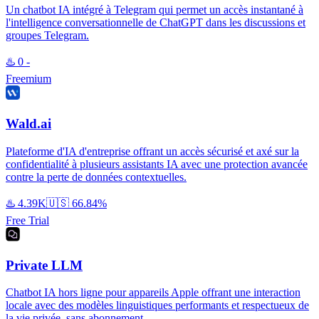
Un chatbot IA intégré à Telegram qui permet un accès instantané à
l'intelligence conversationnelle de ChatGPT dans les discussions et
groupes Telegram.
♨️
0
-
Freemium
Wald.ai
Plateforme d'IA d'entreprise offrant un accès sécurisé et axé sur la
confidentialité à plusieurs assistants IA avec une protection avancée
contre la perte de données contextuelles.
♨️
4.39K
🇺🇸
66.84%
Free Trial
Private LLM
Chatbot IA hors ligne pour appareils Apple offrant une interaction
locale avec des modèles linguistiques performants et respectueux de
la vie privée, sans abonnement.