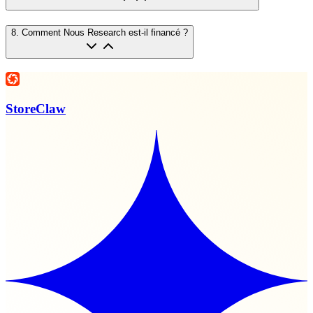
8
.
Comment Nous Research est-il financé ?
StoreClaw