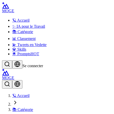
MOGE
🪐 Accueil
✨ IA pour le Travail
📚 Catégorie
📊 Classement
💫 Tweets en Vedette
💎 Skills
🌟 Prompts
HOT
Se connecter
MOGE
🪐 Accueil
📚 Catégorie