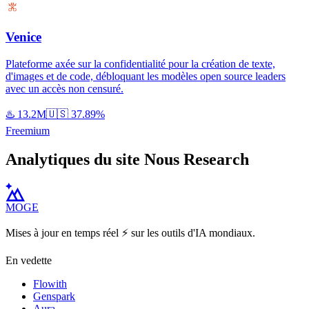
Venice
Plateforme axée sur la confidentialité pour la création de texte,
d'images et de code, débloquant les modèles open source leaders
avec un accès non censuré.
♨️
13.2M
🇺🇸
37.89%
Freemium
Analytiques du site Nous Research
MOGE
Mises à jour en temps réel ⚡️ sur les outils d'IA mondiaux.
En vedette
Flowith
Genspark
Aura