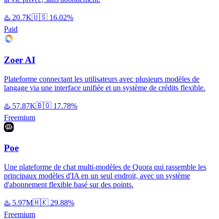
♨️
20.7K
🇺🇸
16.02%
Paid
Zoer AI
Plateforme connectant les utilisateurs avec plusieurs modèles de
langage via une interface unifiée et un système de crédits flexible.
♨️
57.87K
🇧🇴
17.78%
Freemium
Poe
Une plateforme de chat multi-modèles de Quora qui rassemble les
principaux modèles d'IA en un seul endroit, avec un système
d'abonnement flexible basé sur des points.
♨️
5.97M
🇭🇰
29.88%
Freemium