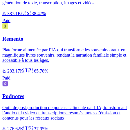
génération de texte, transcription, images et vidéos.
♨️
387.1K
🇺🇸
38.47%
Paid
Remento
Plateforme alimentée par l’IA qui transforme les souvenirs oraux en
magnifiques livres souvenirs, rendant la narration familiale simple et
accessible à tous les âges.
♨️
283.17K
🇺🇸
65.78%
Paid
Podnotes
Outil de post-production de podcasts alimenté par l’IA, transformant
l’audio et la vidéo en transcriptions, résumés, notes d’émission et
contenus pour les réseaux sociaux.
♨️
276.62K
🇺🇸
37.95%