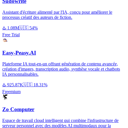
Sudowrite
Assistant d'écriture alimenté par l'IA, conçu pour améliorer le
processus créatif des auteurs de fiction.
♨️
1.08M
🇺🇸
54%
Free Trial
Easy-Peasy.AI
Plateforme IA tout-en-un offrant génération de contenu avancée,
création d'images, transcription audio, synthèse vocale et chatbots
IA personnalisables.
♨️
925.87K
🇺🇸
18.31%
Freemium
Zo Computer
Espace de travail cloud intelligent qui combine l'infrastructure de
serveur personnel avec des modèles AI multimodaux pour la