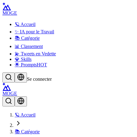
MOGE
🪐 Accueil
✨ IA pour le Travail
📚 Catégorie
📊 Classement
💫 Tweets en Vedette
💎 Skills
🌟 Prompts
HOT
Se connecter
MOGE
🪐 Accueil
📚 Catégorie