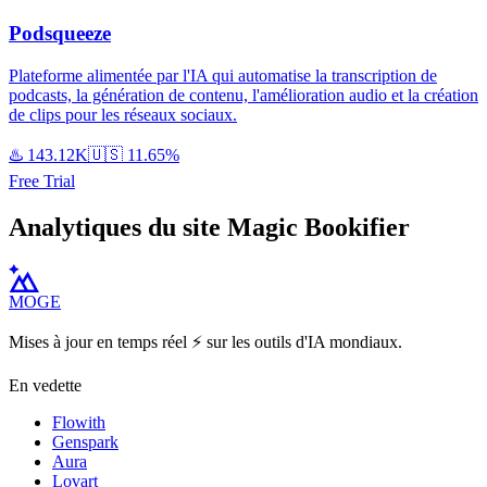
Podsqueeze
Plateforme alimentée par l'IA qui automatise la transcription de
podcasts, la génération de contenu, l'amélioration audio et la création
de clips pour les réseaux sociaux.
♨️
143.12K
🇺🇸
11.65%
Free Trial
Analytiques du site Magic Bookifier
MOGE
Mises à jour en temps réel ⚡️ sur les outils d'IA mondiaux.
En vedette
Flowith
Genspark
Aura
Lovart