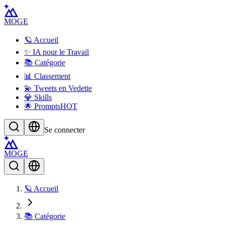
MOGE
🪐 Accueil
✨ IA pour le Travail
📚 Catégorie
📊 Classement
💫 Tweets en Vedette
💎 Skills
🌟 Prompts
HOT
Se connecter
MOGE
🪐 Accueil
📚 Catégorie