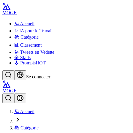
MOGE
🪐 Accueil
✨ IA pour le Travail
📚 Catégorie
📊 Classement
💫 Tweets en Vedette
💎 Skills
🌟 Prompts
HOT
Se connecter
MOGE
🪐 Accueil
📚 Catégorie