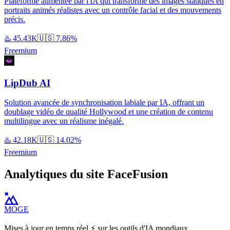
Plateforme alimentée par l'IA qui transforme des images statiques en
portraits animés réalistes avec un contrôle facial et des mouvements
précis.
♨️
45.43K
🇺🇸
7.86%
Freemium
LipDub AI
Solution avancée de synchronisation labiale par IA, offrant un
doublage vidéo de qualité Hollywood et une création de contenu
multilingue avec un réalisme inégalé.
♨️
42.18K
🇺🇸
14.02%
Freemium
Analytiques du site FaceFusion
MOGE
Mises à jour en temps réel ⚡️ sur les outils d'IA mondiaux.