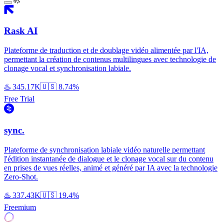
Rask AI
Plateforme de traduction et de doublage vidéo alimentée par l'IA,
permettant la création de contenus multilingues avec technologie de
clonage vocal et synchronisation labiale.
♨️
345.17K
🇺🇸
8.74%
Free Trial
sync.
Plateforme de synchronisation labiale vidéo naturelle permettant
l'édition instantanée de dialogue et le clonage vocal sur du contenu
en prises de vues réelles, animé et généré par IA avec la technologie
Zero-Shot.
♨️
337.43K
🇺🇸
19.4%
Freemium