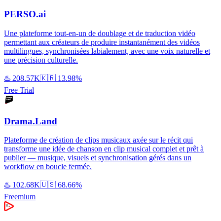
PERSO.ai
Une plateforme tout-en-un de doublage et de traduction vidéo
permettant aux créateurs de produire instantanément des vidéos
multilingues, synchronisées labialement, avec une voix naturelle et
une précision culturelle.
♨️
208.57K
🇰🇷
13.98%
Free Trial
Drama.Land
Plateforme de création de clips musicaux axée sur le récit qui
transforme une idée de chanson en clip musical complet et prêt à
publier — musique, visuels et synchronisation gérés dans un
workflow en boucle fermée.
♨️
102.68K
🇺🇸
68.66%
Freemium