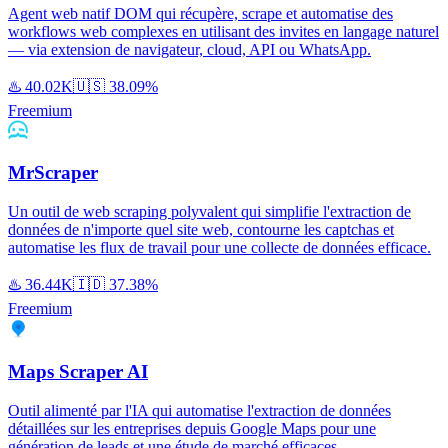
Agent web natif DOM qui récupère, scrape et automatise des
workflows web complexes en utilisant des invites en langage naturel
— via extension de navigateur, cloud, API ou WhatsApp.
♨️
40.02K
🇺🇸
38.09%
Freemium
MrScraper
Un outil de web scraping polyvalent qui simplifie l'extraction de
données de n'importe quel site web, contourne les captchas et
automatise les flux de travail pour une collecte de données efficace.
♨️
36.44K
🇮🇩
37.38%
Freemium
Maps Scraper AI
Outil alimenté par l'IA qui automatise l'extraction de données
détaillées sur les entreprises depuis Google Maps pour une
génération de leads et une étude de marché efficaces.