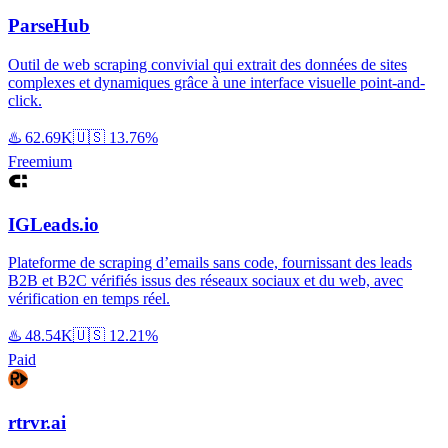
ParseHub
Outil de web scraping convivial qui extrait des données de sites
complexes et dynamiques grâce à une interface visuelle point-and-
click.
♨️
62.69K
🇺🇸
13.76%
Freemium
IGLeads.io
Plateforme de scraping d’emails sans code, fournissant des leads
B2B et B2C vérifiés issus des réseaux sociaux et du web, avec
vérification en temps réel.
♨️
48.54K
🇺🇸
12.21%
Paid
rtrvr.ai