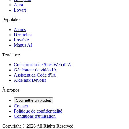
Aura
Lovart
Populaire
Atoms
Dreamina
Lovable
Manus AI
Tendance
Constructeur de Sites Web d'IA
Générateur de vidéo IA
Assistant de Code d'IA
Aide aux Devoirs
À propos
Soumettre un produit
Contact
Politique de confidentialité
Conditions d'utilisation
Copyright ©
2026
All Rights Reserved.