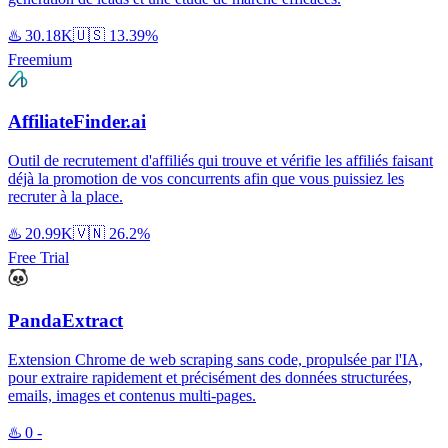
♨️
30.18K
🇺🇸
13.39%
Freemium
AffiliateFinder.ai
Outil de recrutement d'affiliés qui trouve et vérifie les affiliés faisant
déjà la promotion de vos concurrents afin que vous puissiez les
recruter à la place.
♨️
20.99K
🇻🇳
26.2%
Free Trial
PandaExtract
Extension Chrome de web scraping sans code, propulsée par l'IA,
pour extraire rapidement et précisément des données structurées,
emails, images et contenus multi-pages.
♨️
0
-