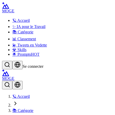
MOGE
🪐 Accueil
✨ IA pour le Travail
📚 Catégorie
📊 Classement
💫 Tweets en Vedette
💎 Skills
🌟 Prompts
HOT
Se connecter
MOGE
🪐 Accueil
📚 Catégorie