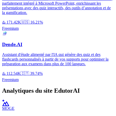
parfaitement intégré à Microsoft PowerPoint, enrichissant les
présentations avec des quiz interactifs, des outils d’annotation et de
la gamification.
♨️
171.42K
🇺🇸
16.21%
Freemium
Dende.AI
Assistant d'étude alimenté par l'IA qui génère des quiz et des
flashcards personnalisés à partir de vos supports pour optimiser la
préparation aux examens dans plus de 100 langues.
♨️
112.54K
🇮🇹
39.74%
Freemium
Analytiques du site EdutorAI
MOGE