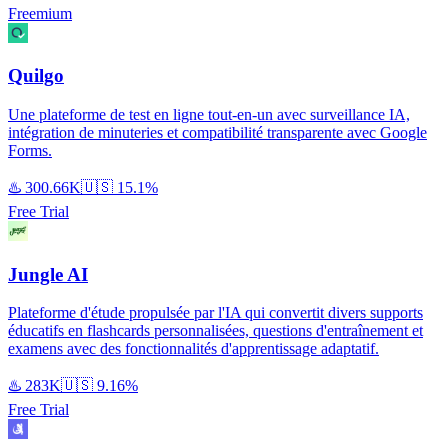
Freemium
Quilgo
Une plateforme de test en ligne tout-en-un avec surveillance IA,
intégration de minuteries et compatibilité transparente avec Google
Forms.
♨️
300.66K
🇺🇸
15.1%
Free Trial
Jungle AI
Plateforme d'étude propulsée par l'IA qui convertit divers supports
éducatifs en flashcards personnalisées, questions d'entraînement et
examens avec des fonctionnalités d'apprentissage adaptatif.
♨️
283K
🇺🇸
9.16%
Free Trial