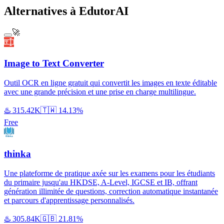
Alternatives à EdutorAI
🚀
Image to Text Converter
Outil OCR en ligne gratuit qui convertit les images en texte éditable
avec une grande précision et une prise en charge multilingue.
♨️
315.42K
🇹🇼
14.13%
Free
thinka
Une plateforme de pratique axée sur les examens pour les étudiants
du primaire jusqu'au HKDSE, A-Level, IGCSE et IB, offrant
génération illimitée de questions, correction automatique instantanée
et parcours d'apprentissage personnalisés.
♨️
305.84K
🇬🇧
21.81%