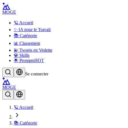
MOGE
🪐 Accueil
✨ IA pour le Travail
📚 Catégorie
📊 Classement
💫 Tweets en Vedette
💎 Skills
🌟 Prompts
HOT
Se connecter
MOGE
🪐 Accueil
📚 Catégorie