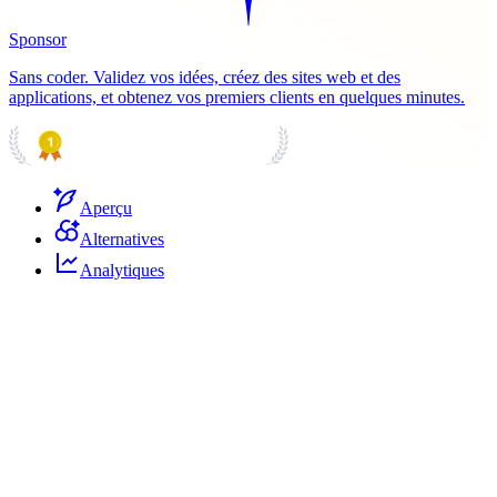
Sponsor
Sans coder. Validez vos idées, créez des sites web et des
applications, et obtenez vos premiers clients en quelques minutes.
PRODUCT HUNT
#1 Product of the Day
Aperçu
Alternatives
Analytiques