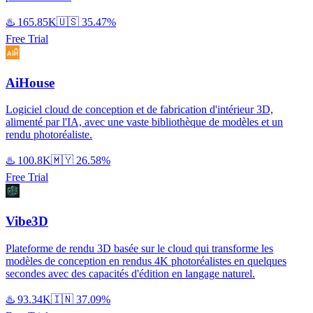
♨️
165.85K
🇺🇸
35.47%
Free Trial
AiHouse
Logiciel cloud de conception et de fabrication d'intérieur 3D,
alimenté par l'IA, avec une vaste bibliothèque de modèles et un
rendu photoréaliste.
♨️
100.8K
🇲🇾
26.58%
Free Trial
Vibe3D
Plateforme de rendu 3D basée sur le cloud qui transforme les
modèles de conception en rendus 4K photoréalistes en quelques
secondes avec des capacités d'édition en langage naturel.
♨️
93.34K
🇮🇳
37.09%