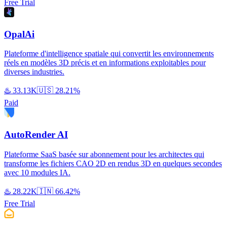
Free Trial
OpalAi
Plateforme d'intelligence spatiale qui convertit les environnements
réels en modèles 3D précis et en informations exploitables pour
diverses industries.
♨️
33.13K
🇺🇸
28.21%
Paid
AutoRender AI
Plateforme SaaS basée sur abonnement pour les architectes qui
transforme les fichiers CAO 2D en rendus 3D en quelques secondes
avec 10 modules IA.
♨️
28.22K
🇮🇳
66.42%
Free Trial