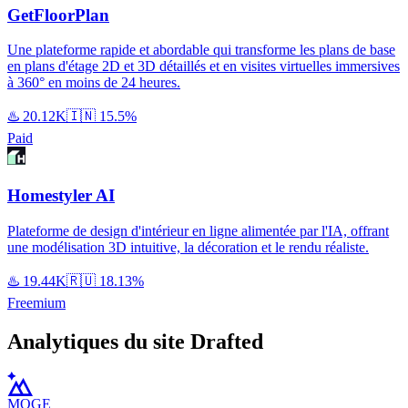
GetFloorPlan
Une plateforme rapide et abordable qui transforme les plans de base
en plans d'étage 2D et 3D détaillés et en visites virtuelles immersives
à 360° en moins de 24 heures.
♨️
20.12K
🇮🇳
15.5%
Paid
Homestyler AI
Plateforme de design d'intérieur en ligne alimentée par l'IA, offrant
une modélisation 3D intuitive, la décoration et le rendu réaliste.
♨️
19.44K
🇷🇺
18.13%
Freemium
Analytiques du site Drafted
MOGE