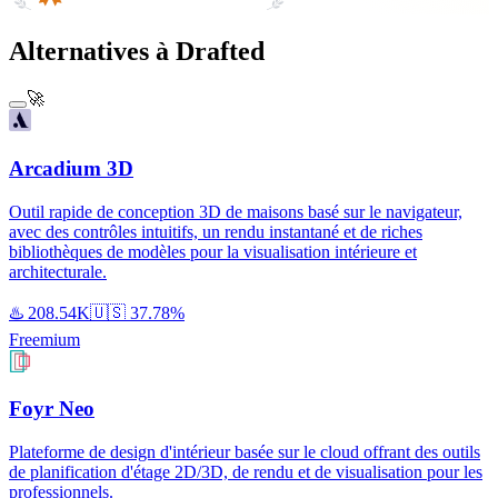
Alternatives à Drafted
🚀
Arcadium 3D
Outil rapide de conception 3D de maisons basé sur le navigateur,
avec des contrôles intuitifs, un rendu instantané et de riches
bibliothèques de modèles pour la visualisation intérieure et
architecturale.
♨️
208.54K
🇺🇸
37.78%
Freemium
Foyr Neo
Plateforme de design d'intérieur basée sur le cloud offrant des outils
de planification d'étage 2D/3D, de rendu et de visualisation pour les
professionnels.