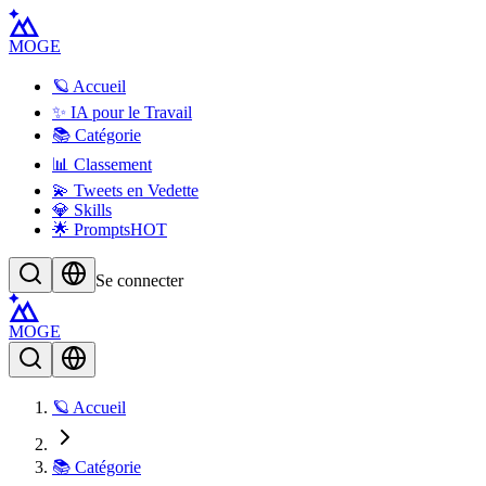
MOGE
🪐 Accueil
✨ IA pour le Travail
📚 Catégorie
📊 Classement
💫 Tweets en Vedette
💎 Skills
🌟 Prompts
HOT
Se connecter
MOGE
🪐 Accueil
📚 Catégorie