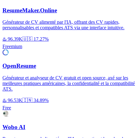
ResumeMaker.Online
Générateur de CV alimenté par l'IA, offrant des CV rapides,
personnalisables et compatibles ATS via une interface intuitive.
♨️
96.39K
🇺🇸
17.27%
Freemium
OpenResume
Générateur et analyseur de CV gratuit et open source, axé sur les
meilleures pratiques américaines, la confidentialité et la compatibilité
ATS.
♨️
96.53K
🇮🇳
34.89%
Free
Wobo AI