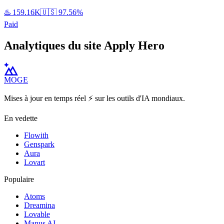
♨️
159.16K
🇺🇸
97.56%
Paid
Analytiques du site Apply Hero
MOGE
Mises à jour en temps réel ⚡️ sur les outils d'IA mondiaux.
En vedette
Flowith
Genspark
Aura
Lovart
Populaire
Atoms
Dreamina
Lovable
Manus AI