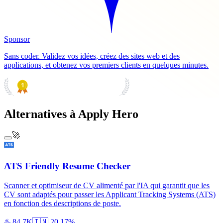
Sponsor
Sans coder. Validez vos idées, créez des sites web et des
applications, et obtenez vos premiers clients en quelques minutes.
PRODUCT HUNT
#1 Product of the Day
Alternatives à Apply Hero
🚀
ATS Friendly Resume Checker
Scanner et optimiseur de CV alimenté par l'IA qui garantit que les
CV sont adaptés pour passer les Applicant Tracking Systems (ATS)
en fonction des descriptions de poste.
♨️
84.7K
🇮🇳
20.17%