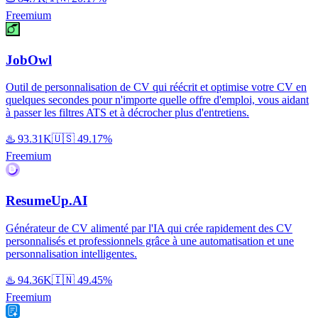
Freemium
JobOwl
Outil de personnalisation de CV qui réécrit et optimise votre CV en
quelques secondes pour n'importe quelle offre d'emploi, vous aidant
à passer les filtres ATS et à décrocher plus d'entretiens.
♨️
93.31K
🇺🇸
49.17%
Freemium
ResumeUp.AI
Générateur de CV alimenté par l'IA qui crée rapidement des CV
personnalisés et professionnels grâce à une automatisation et une
personnalisation intelligentes.
♨️
94.36K
🇮🇳
49.45%
Freemium