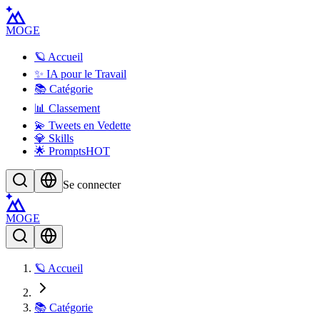
MOGE
🪐 Accueil
✨ IA pour le Travail
📚 Catégorie
📊 Classement
💫 Tweets en Vedette
💎 Skills
🌟 Prompts
HOT
Se connecter
MOGE
🪐 Accueil
📚 Catégorie