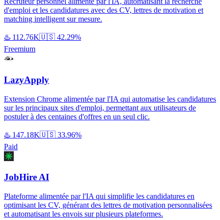
Recruteur personnel alimenté par l'IA, automatisant la recherche
d'emploi et les candidatures avec des CV, lettres de motivation et
matching intelligent sur mesure.
♨️
112.76K
🇺🇸
42.29%
Freemium
LazyApply
Extension Chrome alimentée par l'IA qui automatise les candidatures
sur les principaux sites d'emploi, permettant aux utilisateurs de
postuler à des centaines d'offres en un seul clic.
♨️
147.18K
🇺🇸
33.96%
Paid
JobHire AI
Plateforme alimentée par l'IA qui simplifie les candidatures en
optimisant les CV, générant des lettres de motivation personnalisées
et automatisant les envois sur plusieurs plateformes.