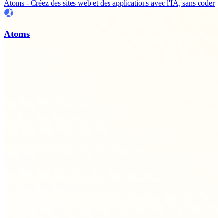
Atoms - Créez des sites web et des applications avec l'IA, sans coder
Atoms