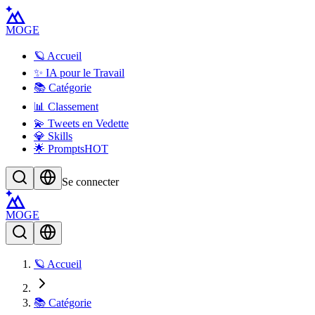
MOGE
🪐 Accueil
✨ IA pour le Travail
📚 Catégorie
📊 Classement
💫 Tweets en Vedette
💎 Skills
🌟 Prompts
HOT
Se connecter
MOGE
🪐 Accueil
📚 Catégorie