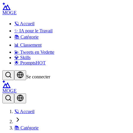
MOGE
🪐 Accueil
✨ IA pour le Travail
📚 Catégorie
📊 Classement
💫 Tweets en Vedette
💎 Skills
🌟 Prompts
HOT
Se connecter
MOGE
🪐 Accueil
📚 Catégorie