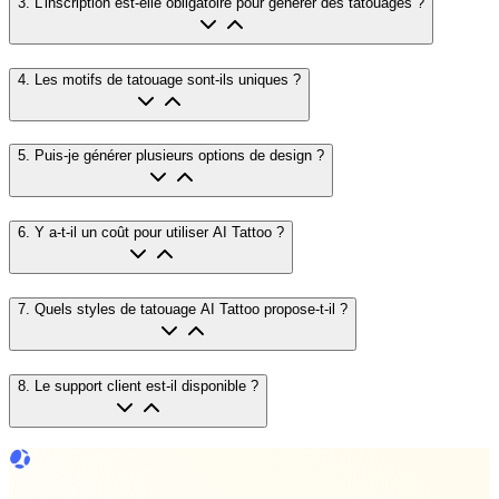
3
.
L'inscription est-elle obligatoire pour générer des tatouages ?
4
.
Les motifs de tatouage sont-ils uniques ?
5
.
Puis-je générer plusieurs options de design ?
6
.
Y a-t-il un coût pour utiliser AI Tattoo ?
7
.
Quels styles de tatouage AI Tattoo propose-t-il ?
8
.
Le support client est-il disponible ?