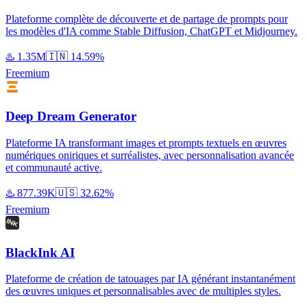
Plateforme complète de découverte et de partage de prompts pour
les modèles d'IA comme Stable Diffusion, ChatGPT et Midjourney.
♨️
1.35M
🇮🇳
14.59%
Freemium
Deep Dream Generator
Plateforme IA transformant images et prompts textuels en œuvres
numériques oniriques et surréalistes, avec personnalisation avancée
et communauté active.
♨️
877.39K
🇺🇸
32.62%
Freemium
BlackInk AI
Plateforme de création de tatouages par IA générant instantanément
des œuvres uniques et personnalisables avec de multiples styles.