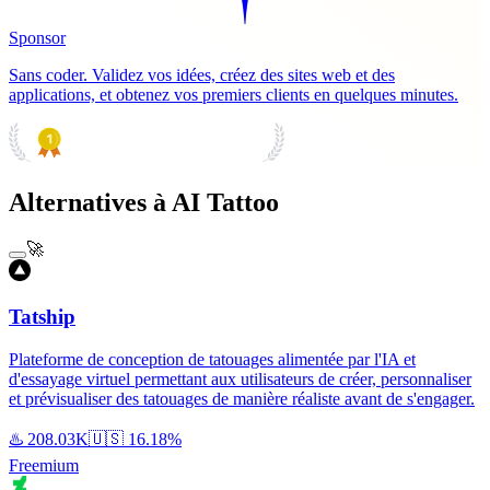
Sponsor
Sans coder. Validez vos idées, créez des sites web et des
applications, et obtenez vos premiers clients en quelques minutes.
PRODUCT HUNT
#1 Product of the Day
Alternatives à AI Tattoo
🚀
Tatship
Plateforme de conception de tatouages alimentée par l'IA et
d'essayage virtuel permettant aux utilisateurs de créer, personnaliser
et prévisualiser des tatouages de manière réaliste avant de s'engager.
♨️
208.03K
🇺🇸
16.18%
Freemium