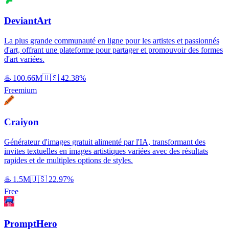
DeviantArt
La plus grande communauté en ligne pour les artistes et passionnés
d'art, offrant une plateforme pour partager et promouvoir des formes
d'art variées.
♨️
100.66M
🇺🇸
42.38%
Freemium
Craiyon
Générateur d'images gratuit alimenté par l'IA, transformant des
invites textuelles en images artistiques variées avec des résultats
rapides et de multiples options de styles.
♨️
1.5M
🇺🇸
22.97%
Free
PromptHero