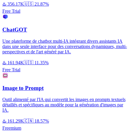
♨️
356.17K
🇺🇸
21.87%
Free Trial
ChatGOT
Une plateforme de chatbot multi-IA intégrant divers assistants IA
dans une seule interface pour des conversations dynamiques, multi-
perspectives et de l'art généré par IA.
♨️
161.94K
🇺🇸
11.35%
Free Trial
Image to Prompt
Outil alimenté par l'IA qui convertit les images en prompts textuels
détaillés et spécifiques au modèle pour la génération d'images par
IA.
♨️
161.29K
🇨🇳
18.57%
Freemium