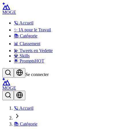
MOGE
🪐 Accueil
✨ IA pour le Travail
📚 Catégorie
📊 Classement
💫 Tweets en Vedette
💎 Skills
🌟 Prompts
HOT
Se connecter
MOGE
🪐 Accueil
📚 Catégorie