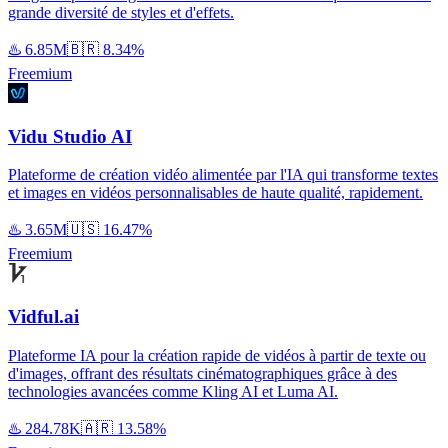
grande diversité de styles et d'effets.
♨️
6.85M
🇧🇷
8.34%
Freemium
Vidu Studio AI
Plateforme de création vidéo alimentée par l'IA qui transforme textes
et images en vidéos personnalisables de haute qualité, rapidement.
♨️
3.65M
🇺🇸
16.47%
Freemium
Vidful.ai
Plateforme IA pour la création rapide de vidéos à partir de texte ou
d'images, offrant des résultats cinématographiques grâce à des
technologies avancées comme Kling AI et Luma AI.
♨️
284.78K
🇦🇷
13.58%