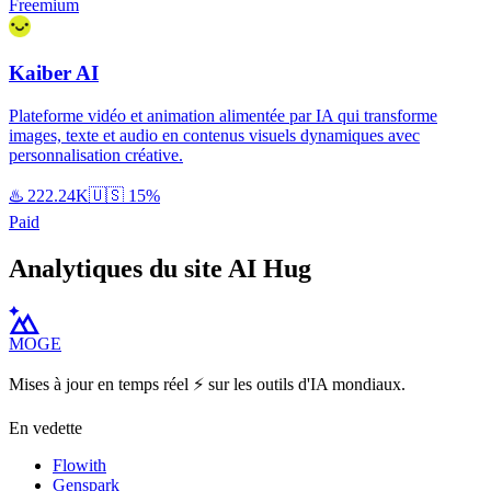
Freemium
Kaiber AI
Plateforme vidéo et animation alimentée par IA qui transforme
images, texte et audio en contenus visuels dynamiques avec
personnalisation créative.
♨️
222.24K
🇺🇸
15%
Paid
Analytiques du site AI Hug
MOGE
Mises à jour en temps réel ⚡️ sur les outils d'IA mondiaux.
En vedette
Flowith
Genspark