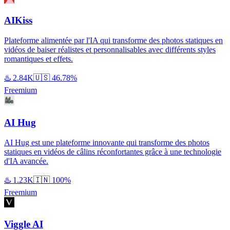
AIKiss
Plateforme alimentée par l'IA qui transforme des photos statiques en
vidéos de baiser réalistes et personnalisables avec différents styles
romantiques et effets.
♨️
2.84K
🇺🇸
46.78%
Freemium
AI Hug
AI Hug est une plateforme innovante qui transforme des photos
statiques en vidéos de câlins réconfortantes grâce à une technologie
d'IA avancée.
♨️
1.23K
🇮🇳
100%
Freemium
Viggle AI