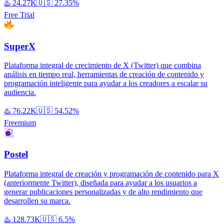
♨️
24.27K
🇺🇸
27.35%
Free Trial
SuperX
Plataforma integral de crecimiento de X (Twitter) que combina
análisis en tiempo real, herramientas de creación de contenido y
programación inteligente para ayudar a los creadores a escalar su
audiencia.
♨️
76.22K
🇺🇸
54.52%
Freemium
Postel
Plataforma integral de creación y programación de contenido para X
(anteriormente Twitter), diseñada para ayudar a los usuarios a
generar publicaciones personalizadas y de alto rendimiento que
desarrollen su marca.
♨️
128.73K
🇺🇸
6.5%