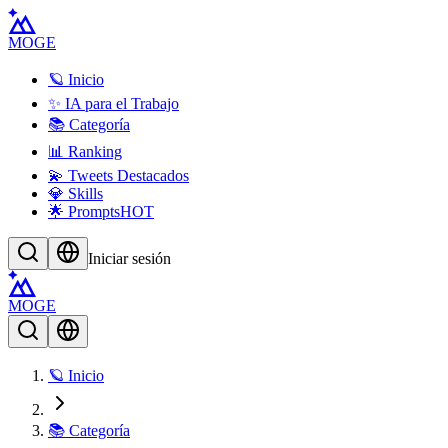
MOGE
🪐 Inicio
✨ IA para el Trabajo
📚 Categoría
📊 Ranking
💫 Tweets Destacados
💎 Skills
🌟 Prompts
HOT
Iniciar sesión
MOGE
🪐 Inicio
📚 Categoría