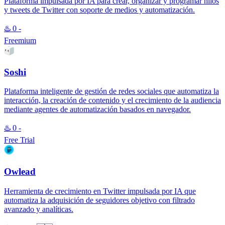
Plataforma impulsada por IA para crear, organizar y programar hilos
y tweets de Twitter con soporte de medios y automatización.
♨️
0
-
Freemium
Soshi
Plataforma inteligente de gestión de redes sociales que automatiza la
interacción, la creación de contenido y el crecimiento de la audiencia
mediante agentes de automatización basados en navegador.
♨️
0
-
Free Trial
Owlead
Herramienta de crecimiento en Twitter impulsada por IA que
automatiza la adquisición de seguidores objetivo con filtrado
avanzado y analíticas.