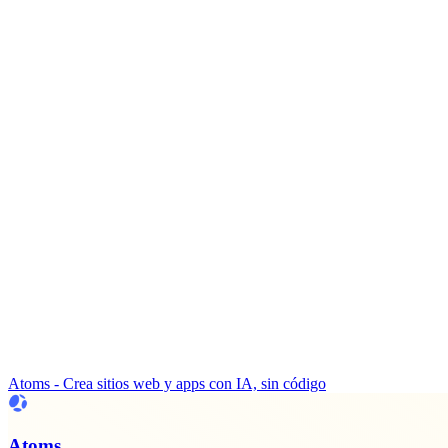
Atoms - Crea sitios web y apps con IA, sin código
Atoms