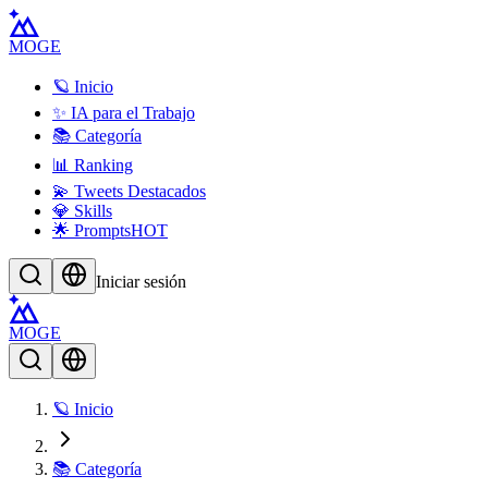
MOGE
🪐 Inicio
✨ IA para el Trabajo
📚 Categoría
📊 Ranking
💫 Tweets Destacados
💎 Skills
🌟 Prompts
HOT
Iniciar sesión
MOGE
🪐 Inicio
📚 Categoría