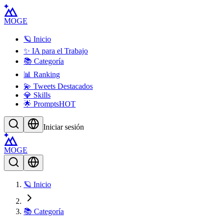
MOGE
🪐 Inicio
✨ IA para el Trabajo
📚 Categoría
📊 Ranking
💫 Tweets Destacados
💎 Skills
🌟 Prompts
HOT
Iniciar sesión
MOGE
🪐 Inicio
📚 Categoría