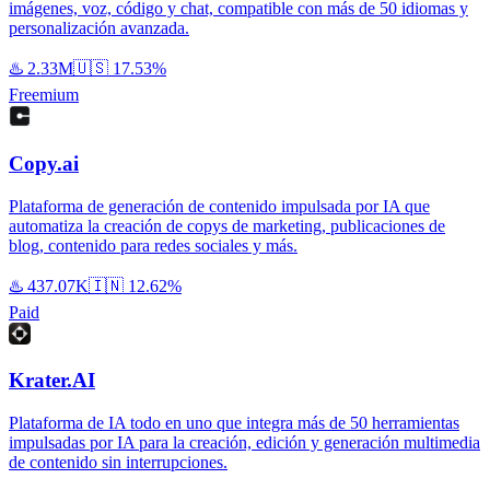
imágenes, voz, código y chat, compatible con más de 50 idiomas y
personalización avanzada.
♨️
2.33M
🇺🇸
17.53%
Freemium
Copy.ai
Plataforma de generación de contenido impulsada por IA que
automatiza la creación de copys de marketing, publicaciones de
blog, contenido para redes sociales y más.
♨️
437.07K
🇮🇳
12.62%
Paid
Krater.AI
Plataforma de IA todo en uno que integra más de 50 herramientas
impulsadas por IA para la creación, edición y generación multimedia
de contenido sin interrupciones.