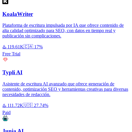
KoalaWriter
Plataforma de escritura impulsada por IA que ofrece contenido de
alta calidad optimizado para SEO, con datos en tiempo real y
publicación sin complicaciones.
♨️
119.61K
🇨🇦
17%
Free Trial
Typli AI
Asistente de escritura AI avanzado que ofrece generación de
contenido, optimización SEO y herramientas creativas para diversas
necesidades de redacción.
♨️
111.72K
🇺🇸
27.74%
Paid
Junia AI