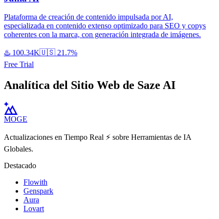
Plataforma de creación de contenido impulsada por AI,
especializada en contenido extenso optimizado para SEO y copys
coherentes con la marca, con generación integrada de imágenes.
♨️
100.34K
🇺🇸
21.7%
Free Trial
Analítica del Sitio Web de Saze AI
MOGE
Actualizaciones en Tiempo Real ⚡️ sobre Herramientas de IA
Globales.
Destacado
Flowith
Genspark
Aura
Lovart