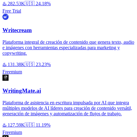
♨️
282.53K
🇺🇸
24.18%
Free Trial
Writecream
Plataforma integral de creación de contenido que genera texto, audio
e imágenes con herramientas especializadas para marketing y
copywriting.
♨️
131.38K
🇺🇸
23.23%
Freemium
WritingMate.ai
Plataforma de asistencia en escritura impulsada por AI que integra
múltiples modelos de AI líderes para creación de contenido versátil,
generación de imágenes y automatización de flujos de trabajo.
♨️
127.59K
🇺🇸
11.19%
Freemium