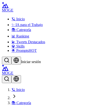
MOGE
🪐 Inicio
✨ IA para el Trabajo
📚 Categoría
📊 Ranking
💫 Tweets Destacados
💎 Skills
🌟 Prompts
HOT
Iniciar sesión
MOGE
🪐 Inicio
📚 Categoría