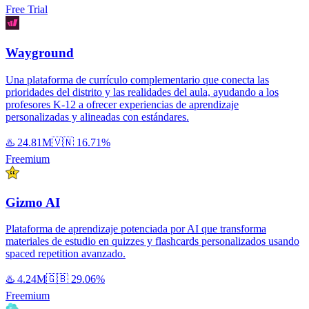
Free Trial
Wayground
Una plataforma de currículo complementario que conecta las
prioridades del distrito y las realidades del aula, ayudando a los
profesores K-12 a ofrecer experiencias de aprendizaje
personalizadas y alineadas con estándares.
♨️
24.81M
🇻🇳
16.71%
Freemium
Gizmo AI
Plataforma de aprendizaje potenciada por AI que transforma
materiales de estudio en quizzes y flashcards personalizados usando
spaced repetition avanzado.
♨️
4.24M
🇬🇧
29.06%
Freemium