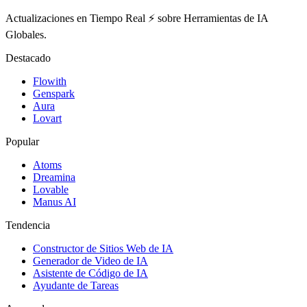
Actualizaciones en Tiempo Real ⚡️ sobre Herramientas de IA
Globales.
Destacado
Flowith
Genspark
Aura
Lovart
Popular
Atoms
Dreamina
Lovable
Manus AI
Tendencia
Constructor de Sitios Web de IA
Generador de Video de IA
Asistente de Código de IA
Ayudante de Tareas