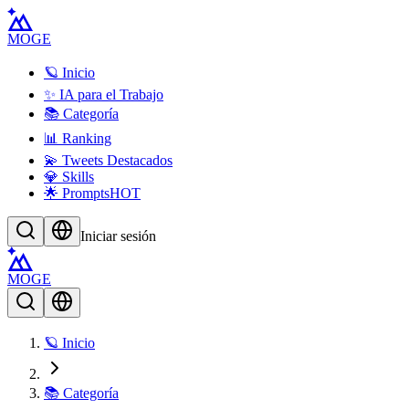
MOGE
🪐 Inicio
✨ IA para el Trabajo
📚 Categoría
📊 Ranking
💫 Tweets Destacados
💎 Skills
🌟 Prompts
HOT
Iniciar sesión
MOGE
🪐 Inicio
📚 Categoría