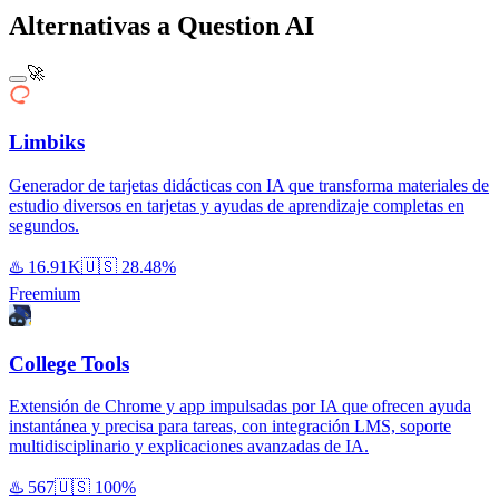
Alternativas a Question AI
🚀
Limbiks
Generador de tarjetas didácticas con IA que transforma materiales de
estudio diversos en tarjetas y ayudas de aprendizaje completas en
segundos.
♨️
16.91K
🇺🇸
28.48%
Freemium
College Tools
Extensión de Chrome y app impulsadas por IA que ofrecen ayuda
instantánea y precisa para tareas, con integración LMS, soporte
multidisciplinario y explicaciones avanzadas de IA.
♨️
567
🇺🇸
100%