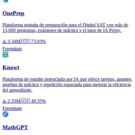
OnePrep
Plataforma gratuita de preparación para el Digital SAT con más de
13,000 preguntas, exámenes de práctica y el tutor de IA Prepy.
♨️
3.34M
🇺🇸
73.93%
Freemium
Knowt
Plataforma de estudio potenciada por IA que ofrece tarjetas, apuntes,
pruebas de práctica y repetición espaciada para mejorar la eficiencia
del aprendizaje.
♨️
2.33M
🇺🇸
49.35%
Freemium
MathGPT