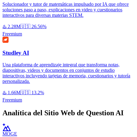
Solucionador y tutor de matemáticas impulsado por IA que ofrece
soluciones paso a paso, explicaciones en video y cuestionarios
interactivos para diversas materias STEM.
♨️
2.28M
🇺🇸
26.56%
Freemium
Studley AI
Una plataforma de aprendizaje integral que transforma notas,
diapositivas, videos y documentos en conjuntos de estudio
interactivos incluyendo tarjetas de memoria, cuestionarios y tutoría
personalizada.
♨️
1.66M
🇺🇸
13.2%
Freemium
Analítica del Sitio Web de Question AI
MOGE