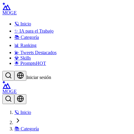
MOGE
🪐 Inicio
✨ IA para el Trabajo
📚 Categoría
📊 Ranking
💫 Tweets Destacados
💎 Skills
🌟 Prompts
HOT
Iniciar sesión
MOGE
🪐 Inicio
📚 Categoría