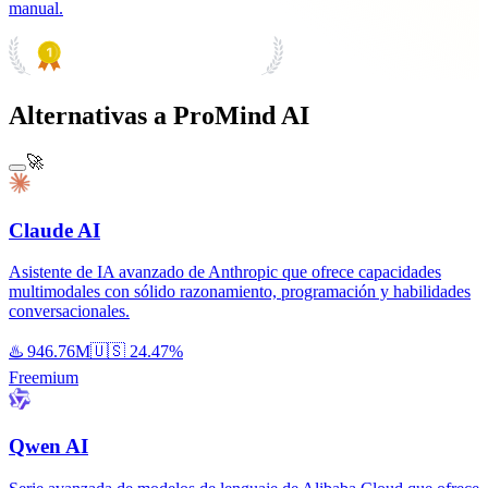
manual.
PRODUCT HUNT
#1 Product of the Day
Alternativas a ProMind AI
🚀
Claude AI
Asistente de IA avanzado de Anthropic que ofrece capacidades
multimodales con sólido razonamiento, programación y habilidades
conversacionales.
♨️
946.76M
🇺🇸
24.47%
Freemium
Qwen AI