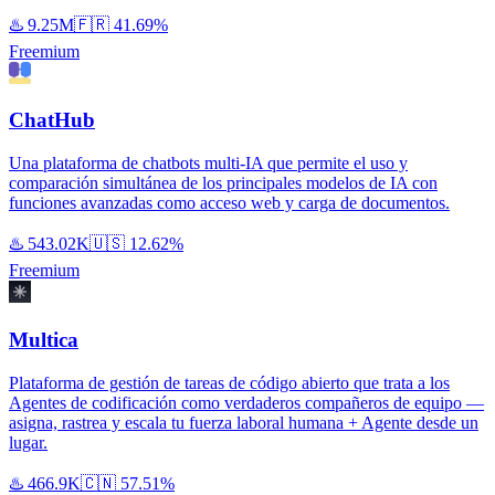
♨️
9.25M
🇫🇷
41.69%
Freemium
ChatHub
Una plataforma de chatbots multi-IA que permite el uso y
comparación simultánea de los principales modelos de IA con
funciones avanzadas como acceso web y carga de documentos.
♨️
543.02K
🇺🇸
12.62%
Freemium
Multica
Plataforma de gestión de tareas de código abierto que trata a los
Agentes de codificación como verdaderos compañeros de equipo —
asigna, rastrea y escala tu fuerza laboral humana + Agente desde un
lugar.
♨️
466.9K
🇨🇳
57.51%