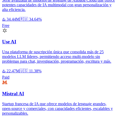
Serie avanzada de modelos de lenguaje de Alibaba Cloud que ofrece
potentes capacidades de IA multimodal con gran personalización y
alta eficiencia.
♨️
34.44M
🇷🇺
34.64%
Free
Use AI
Una plataforma de suscripción única que consolida más de 25
modelos LLM líderes, permitiendo acceso multi-modelo sin
problemas para chat, investigación, programación, escritura y más.
♨️
22.47M
🇺🇸
11.38%
Paid
Mistral AI
Startup francesa de IA que ofrece modelos de lenguaje grandes,
open-source y comerciales, con capacidades eficientes, escalables y
personalizables.