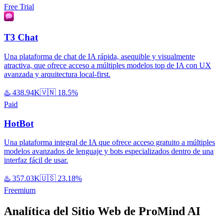
Free Trial
T3 Chat
Una plataforma de chat de IA rápida, asequible y visualmente
atractiva, que ofrece acceso a múltiples modelos top de IA con UX
avanzada y arquitectura local-first.
♨️
438.94K
🇻🇳
18.5%
Paid
HotBot
Una plataforma integral de IA que ofrece acceso gratuito a múltiples
modelos avanzados de lenguaje y bots especializados dentro de una
interfaz fácil de usar.
♨️
357.03K
🇺🇸
23.18%
Freemium
Analítica del Sitio Web de ProMind AI