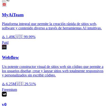
MyAiTeam
Plataforma integral que permite la creación rápida de sitios web,
software y contenido diverso a través de herramientas AI intuitivas.
♨️
1.49K
🇺🇸
99.99%
Paid
Webflow
Un potente constructor visual de sitios web sin código que permite a
los usuarios diseñar, crear y lanzar sitios web totalmente responsivos
y personalizados sin escribir código.
♨️
6.25M
🇺🇸
29.51%
Freemium
v0