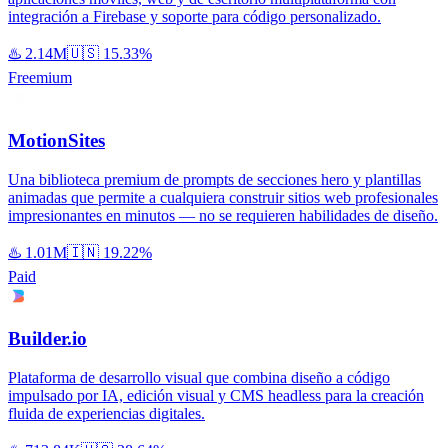
integración a Firebase y soporte para código personalizado.
♨️
2.14M
🇺🇸
15.33%
Freemium
MotionSites
Una biblioteca premium de prompts de secciones hero y plantillas
animadas que permite a cualquiera construir sitios web profesionales
impresionantes en minutos — no se requieren habilidades de diseño.
♨️
1.01M
🇮🇳
19.22%
Paid
Builder.io
Plataforma de desarrollo visual que combina diseño a código
impulsado por IA, edición visual y CMS headless para la creación
fluida de experiencias digitales.