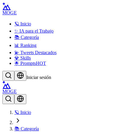
MOGE
🪐 Inicio
✨ IA para el Trabajo
📚 Categoría
📊 Ranking
💫 Tweets Destacados
💎 Skills
🌟 Prompts
HOT
Iniciar sesión
MOGE
🪐 Inicio
📚 Categoría