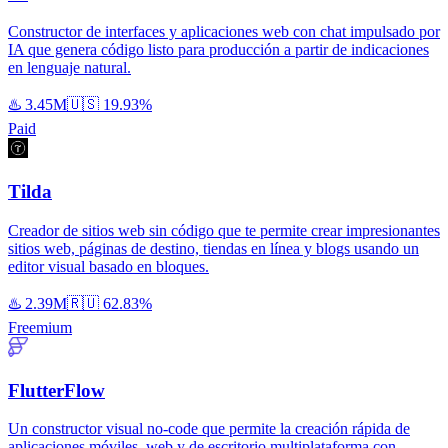
Constructor de interfaces y aplicaciones web con chat impulsado por
IA que genera código listo para producción a partir de indicaciones
en lenguaje natural.
♨️
3.45M
🇺🇸
19.93%
Paid
Tilda
Creador de sitios web sin código que te permite crear impresionantes
sitios web, páginas de destino, tiendas en línea y blogs usando un
editor visual basado en bloques.
♨️
2.39M
🇷🇺
62.83%
Freemium
FlutterFlow
Un constructor visual no-code que permite la creación rápida de
aplicaciones móviles, web y de escritorio multiplataforma con