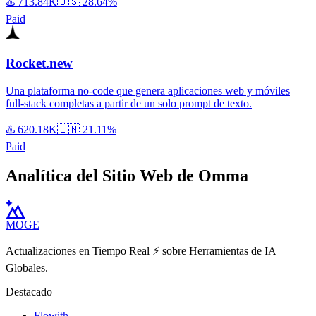
♨️
713.84K
🇺🇸
28.64%
Paid
Rocket.new
Una plataforma no-code que genera aplicaciones web y móviles
full-stack completas a partir de un solo prompt de texto.
♨️
620.18K
🇮🇳
21.11%
Paid
Analítica del Sitio Web de Omma
MOGE
Actualizaciones en Tiempo Real ⚡️ sobre Herramientas de IA
Globales.
Destacado
Flowith