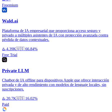
Freemium
Wald.ai
Plataforma de IA empresarial que proporciona acceso seguro y
privado a múltiples asistentes de IA con protección avanzada contra
pérdida de datos contextuales.
♨️
4.39K
🇺🇸
66.84%
Free Trial
Private LLM
Chatbot de IA offline para dispositivos Apple que ofrece interacción
privada y de alto rendimiento con modelos de lenguaje locales, sin
suscripciones.
♨️
20.7K
🇺🇸
16.02%
Paid