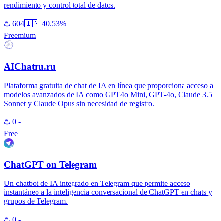
rendimiento y control total de datos.
♨️
604
🇮🇳
40.53%
Freemium
AIChatru.ru
Plataforma gratuita de chat de IA en línea que proporciona acceso a
modelos avanzados de IA como GPT4o Mini, GPT-4o, Claude 3.5
Sonnet y Claude Opus sin necesidad de registro.
♨️
0
-
Free
ChatGPT on Telegram
Un chatbot de IA integrado en Telegram que permite acceso
instantáneo a la inteligencia conversacional de ChatGPT en chats y
grupos de Telegram.
♨️
0
-