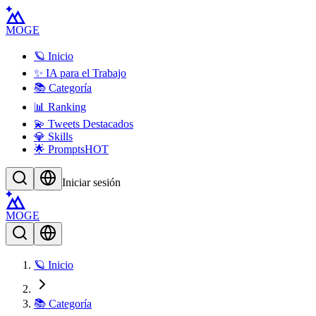
MOGE
🪐 Inicio
✨ IA para el Trabajo
📚 Categoría
📊 Ranking
💫 Tweets Destacados
💎 Skills
🌟 Prompts
HOT
Iniciar sesión
MOGE
🪐 Inicio
📚 Categoría