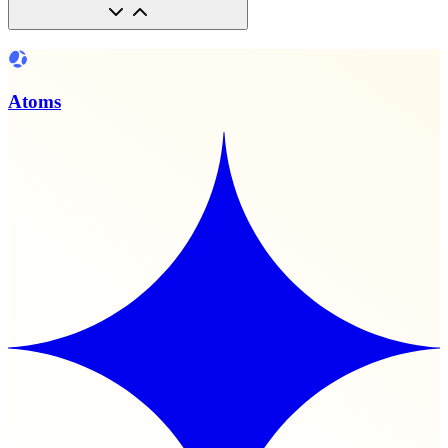
Atoms