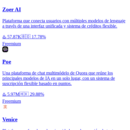
Zoer AI
Plataforma que conecta usuarios con múltiples modelos de lenguaje
a través de una interfaz unificada y sistema de créditos flexible.
♨️
57.87K
🇧🇴
17.78%
Freemium
Poe
Una plataforma de chat multimódelo de Quora que reúne los
principales modelos de IA en un solo lugar, con un sistema de
suscripción flexible basado en puntos.
♨️
5.97M
🇭🇰
29.88%
Freemium
Venice