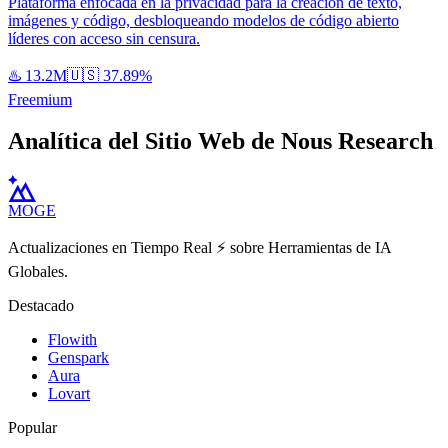
Plataforma enfocada en la privacidad para la creación de texto,
imágenes y código, desbloqueando modelos de código abierto
líderes con acceso sin censura.
♨️
13.2M
🇺🇸
37.89%
Freemium
Analítica del Sitio Web de Nous Research
MOGE
Actualizaciones en Tiempo Real ⚡️ sobre Herramientas de IA
Globales.
Destacado
Flowith
Genspark
Aura
Lovart
Popular