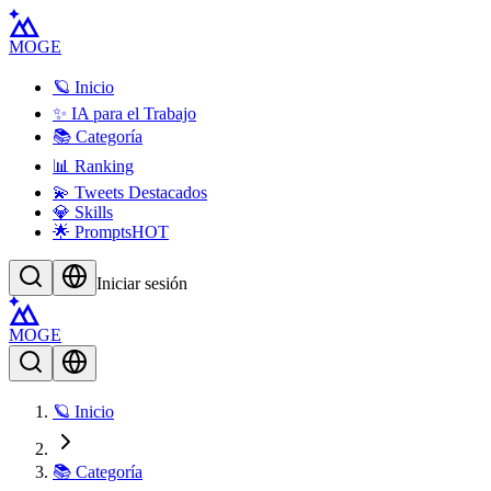
MOGE
🪐 Inicio
✨ IA para el Trabajo
📚 Categoría
📊 Ranking
💫 Tweets Destacados
💎 Skills
🌟 Prompts
HOT
Iniciar sesión
MOGE
🪐 Inicio
📚 Categoría