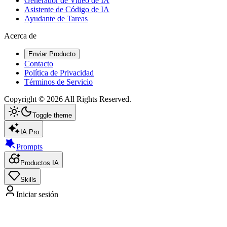
Generador de Video de IA
Asistente de Código de IA
Ayudante de Tareas
Acerca de
Enviar Producto
Contacto
Política de Privacidad
Términos de Servicio
Copyright ©
2026
All Rights Reserved.
Toggle theme
IA Pro
Prompts
Productos IA
Skills
Iniciar sesión