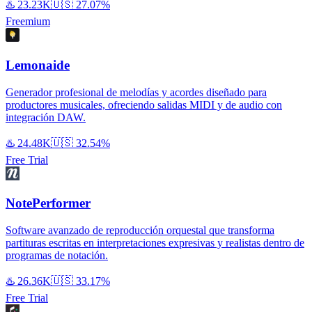
♨️
23.23K
🇺🇸
27.07%
Freemium
Lemonaide
Generador profesional de melodías y acordes diseñado para
productores musicales, ofreciendo salidas MIDI y de audio con
integración DAW.
♨️
24.48K
🇺🇸
32.54%
Free Trial
NotePerformer
Software avanzado de reproducción orquestal que transforma
partituras escritas en interpretaciones expresivas y realistas dentro de
programas de notación.
♨️
26.36K
🇺🇸
33.17%
Free Trial