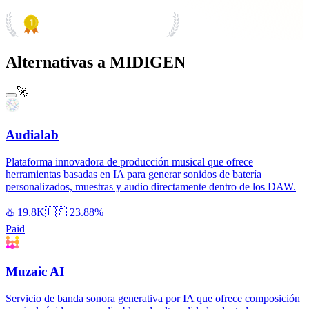
PRODUCT HUNT
#1 Product of the Day
Alternativas a MIDIGEN
🚀
Audialab
Plataforma innovadora de producción musical que ofrece
herramientas basadas en IA para generar sonidos de batería
personalizados, muestras y audio directamente dentro de los DAW.
♨️
19.8K
🇺🇸
23.88%
Paid
Muzaic AI
Servicio de banda sonora generativa por IA que ofrece composición