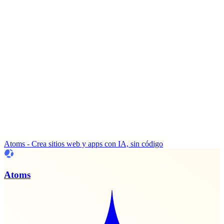
Atoms - Crea sitios web y apps con IA, sin código
Atoms