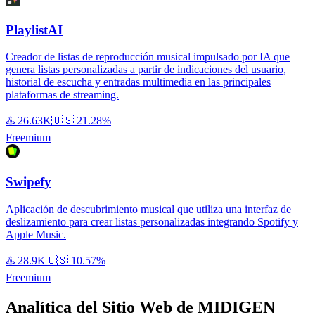
PlaylistAI
Creador de listas de reproducción musical impulsado por IA que
genera listas personalizadas a partir de indicaciones del usuario,
historial de escucha y entradas multimedia en las principales
plataformas de streaming.
♨️
26.63K
🇺🇸
21.28%
Freemium
Swipefy
Aplicación de descubrimiento musical que utiliza una interfaz de
deslizamiento para crear listas personalizadas integrando Spotify y
Apple Music.
♨️
28.9K
🇺🇸
10.57%
Freemium
Analítica del Sitio Web de MIDIGEN