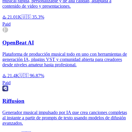
musical rápida, personalizable y de alta calidad, adaptada a
contenido de video y presentaciones.
♨️
21.01K
🇺🇸
35.3%
Paid
OpenBeat AI
Plataforma de producción musical todo en uno con herramientas de
generación IA, plugins VST y comunidad abierta para creadores
desde niveles amateur hasta profesional.
♨️
21.4K
🇺🇸
96.87%
Paid
Riffusion
Generador musical impulsado por IA que crea canciones completas
al instante a partir de prompts de texto usando modelos de difusión
avanzados.