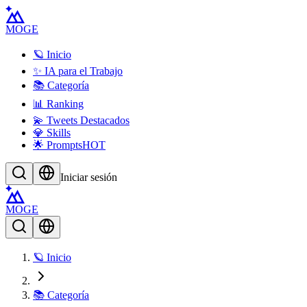
MOGE
🪐 Inicio
✨ IA para el Trabajo
📚 Categoría
📊 Ranking
💫 Tweets Destacados
💎 Skills
🌟 Prompts
HOT
Iniciar sesión
MOGE
🪐 Inicio
📚 Categoría