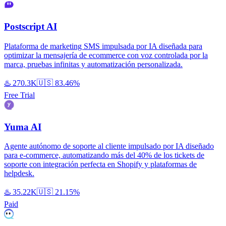
Postscript AI
Plataforma de marketing SMS impulsada por IA diseñada para
optimizar la mensajería de ecommerce con voz controlada por la
marca, pruebas infinitas y automatización personalizada.
♨️
270.3K
🇺🇸
83.46%
Free Trial
Yuma AI
Agente autónomo de soporte al cliente impulsado por IA diseñado
para e-commerce, automatizando más del 40% de los tickets de
soporte con integración perfecta en Shopify y plataformas de
helpdesk.
♨️
35.22K
🇺🇸
21.15%
Paid