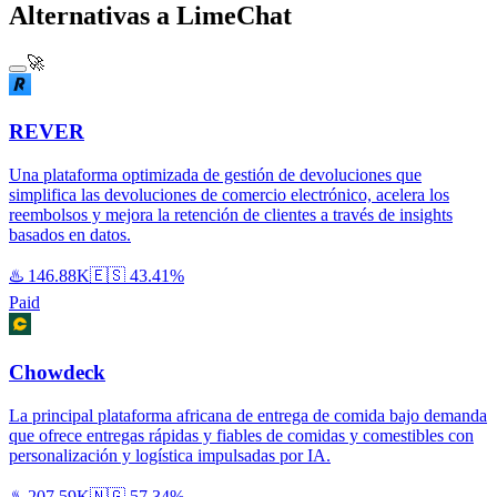
Alternativas a LimeChat
🚀
REVER
Una plataforma optimizada de gestión de devoluciones que
simplifica las devoluciones de comercio electrónico, acelera los
reembolsos y mejora la retención de clientes a través de insights
basados en datos.
♨️
146.88K
🇪🇸
43.41%
Paid
Chowdeck
La principal plataforma africana de entrega de comida bajo demanda
que ofrece entregas rápidas y fiables de comidas y comestibles con
personalización y logística impulsadas por IA.
♨️
207.59K
🇳🇬
57.34%