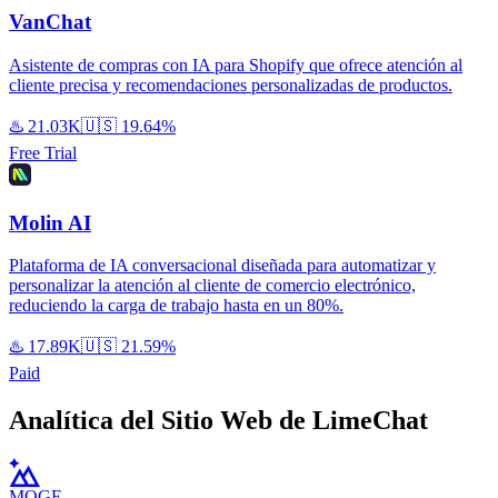
VanChat
Asistente de compras con IA para Shopify que ofrece atención al
cliente precisa y recomendaciones personalizadas de productos.
♨️
21.03K
🇺🇸
19.64%
Free Trial
Molin AI
Plataforma de IA conversacional diseñada para automatizar y
personalizar la atención al cliente de comercio electrónico,
reduciendo la carga de trabajo hasta en un 80%.
♨️
17.89K
🇺🇸
21.59%
Paid
Analítica del Sitio Web de LimeChat
MOGE