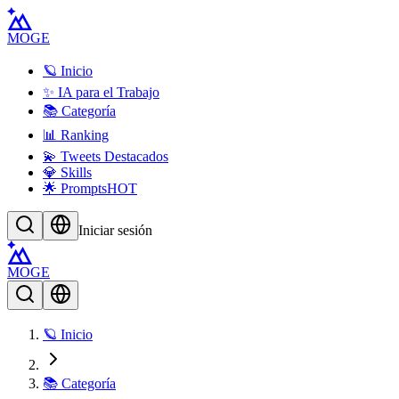
MOGE
🪐 Inicio
✨ IA para el Trabajo
📚 Categoría
📊 Ranking
💫 Tweets Destacados
💎 Skills
🌟 Prompts
HOT
Iniciar sesión
MOGE
🪐 Inicio
📚 Categoría