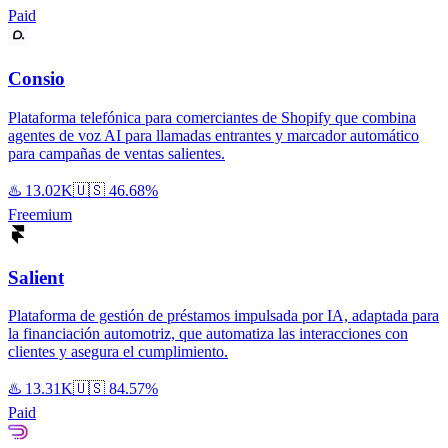
Paid
Consio
Plataforma telefónica para comerciantes de Shopify que combina
agentes de voz AI para llamadas entrantes y marcador automático
para campañas de ventas salientes.
♨️
13.02K
🇺🇸
46.68%
Freemium
Salient
Plataforma de gestión de préstamos impulsada por IA, adaptada para
la financiación automotriz, que automatiza las interacciones con
clientes y asegura el cumplimiento.
♨️
13.31K
🇺🇸
84.57%
Paid