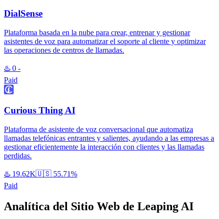
DialSense
Plataforma basada en la nube para crear, entrenar y gestionar
asistentes de voz para automatizar el soporte al cliente y optimizar
las operaciones de centros de llamadas.
♨️
0
-
Paid
Curious Thing AI
Plataforma de asistente de voz conversacional que automatiza
llamadas telefónicas entrantes y salientes, ayudando a las empresas a
gestionar eficientemente la interacción con clientes y las llamadas
perdidas.
♨️
19.62K
🇺🇸
55.71%
Paid
Analítica del Sitio Web de Leaping AI