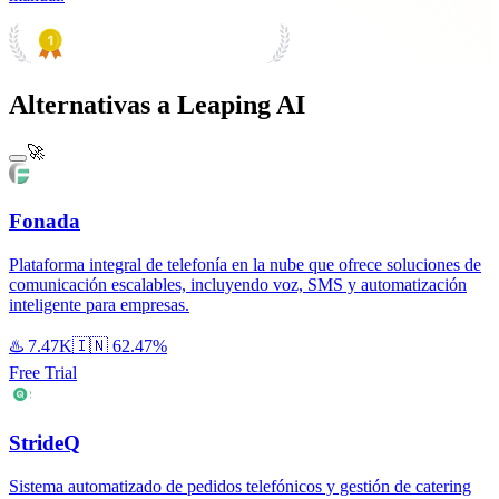
PRODUCT HUNT
#1 Product of the Day
Alternativas a Leaping AI
🚀
Fonada
Plataforma integral de telefonía en la nube que ofrece soluciones de
comunicación escalables, incluyendo voz, SMS y automatización
inteligente para empresas.
♨️
7.47K
🇮🇳
62.47%
Free Trial
StrideQ
Sistema automatizado de pedidos telefónicos y gestión de catering