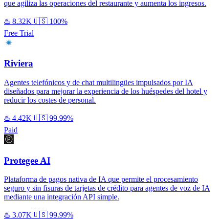
que agiliza las operaciones del restaurante y aumenta los ingresos.
♨️
8.32K
🇺🇸
100%
Free Trial
Riviera
Agentes telefónicos y de chat multilingües impulsados por IA
diseñados para mejorar la experiencia de los huéspedes del hotel y
reducir los costes de personal.
♨️
4.42K
🇺🇸
99.99%
Paid
Protegee AI
Plataforma de pagos nativa de IA que permite el procesamiento
seguro y sin fisuras de tarjetas de crédito para agentes de voz de IA
mediante una integración API simple.
♨️
3.07K
🇺🇸
99.99%