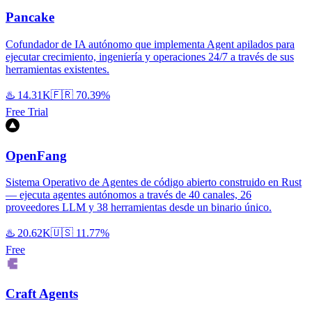
Pancake
Cofundador de IA autónomo que implementa Agent apilados para
ejecutar crecimiento, ingeniería y operaciones 24/7 a través de sus
herramientas existentes.
♨️
14.31K
🇫🇷
70.39%
Free Trial
OpenFang
Sistema Operativo de Agentes de código abierto construido en Rust
— ejecuta agentes autónomos a través de 40 canales, 26
proveedores LLM y 38 herramientas desde un binario único.
♨️
20.62K
🇺🇸
11.77%
Free
Craft Agents