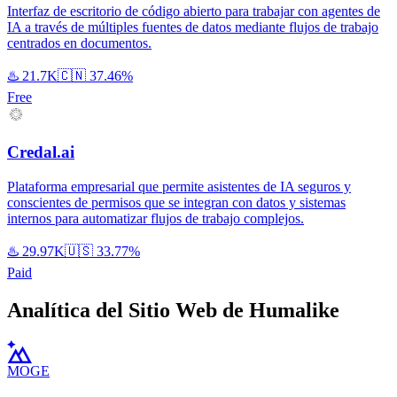
Interfaz de escritorio de código abierto para trabajar con agentes de
IA a través de múltiples fuentes de datos mediante flujos de trabajo
centrados en documentos.
♨️
21.7K
🇨🇳
37.46%
Free
Credal.ai
Plataforma empresarial que permite asistentes de IA seguros y
conscientes de permisos que se integran con datos y sistemas
internos para automatizar flujos de trabajo complejos.
♨️
29.97K
🇺🇸
33.77%
Paid
Analítica del Sitio Web de Humalike
MOGE