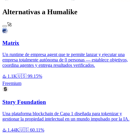
Alternativas a Humalike
🚀
Matrix
Un runtime de empresa agent que te permite lanzar y ejecutar una
empresa totalmente autónoma de 0 personas — establece objetivos,
coordina agentes y entrega resultados verificados.
♨️
1.1K
🇺🇸
99.15%
Freemium
Story Foundation
Una plataforma blockchain de Capa 1 diseñada para tokenizar y
gestionar la propiedad intelectual en un mundo impulsado por la IA.
♨️
1.44K
🇺🇸
60.11%