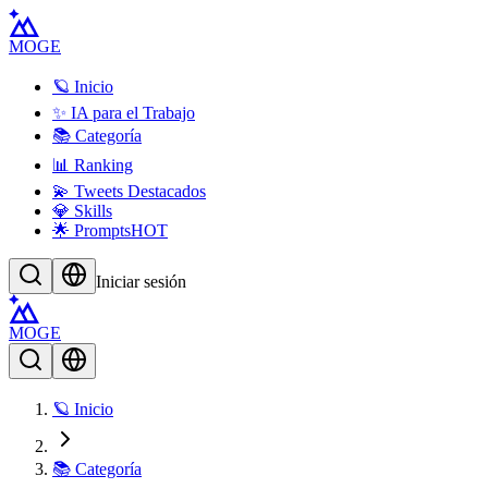
MOGE
🪐 Inicio
✨ IA para el Trabajo
📚 Categoría
📊 Ranking
💫 Tweets Destacados
💎 Skills
🌟 Prompts
HOT
Iniciar sesión
MOGE
🪐 Inicio
📚 Categoría