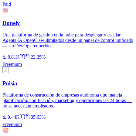
Paid
Donely
Una plataforma de gestión en la nube para desplegar y escalar
Agents IA OpenClaw ilimitados desde un panel de control unificado
— sin DevOps requerido.
♨️
8.81K
🇮🇩
22.25%
Freemium
Polsia
Plataforma de construcción de empresas autónoma que maneja
planificación, codificación, marketing y operaciones las 24 horas —
no se necesitan empleados.
♨️
9.44K
🇺🇸
35.63%
Freemium