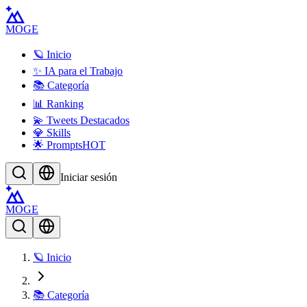
MOGE
🪐 Inicio
✨ IA para el Trabajo
📚 Categoría
📊 Ranking
💫 Tweets Destacados
💎 Skills
🌟 Prompts
HOT
Iniciar sesión
MOGE
🪐 Inicio
📚 Categoría