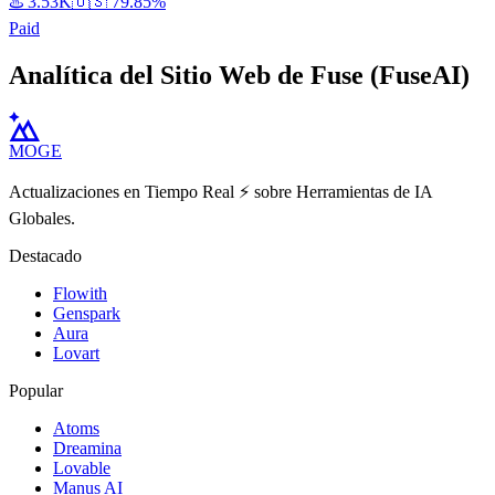
♨️
3.53K
🇺🇸
79.85%
Paid
Analítica del Sitio Web de Fuse (FuseAI)
MOGE
Actualizaciones en Tiempo Real ⚡️ sobre Herramientas de IA
Globales.
Destacado
Flowith
Genspark
Aura
Lovart
Popular
Atoms
Dreamina
Lovable
Manus AI