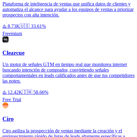
Plataforma de inteligencia de ventas que unifica datos de clientes y
automatiza el alcance para ayudar a los equipos de ventas a priorizar
prospectos con alta intención.
♨️
8.73K
🇺🇸
33.61%
Freemium
Clearcue
Un motor de señales GTM en tiempo real que monitorea internet
buscando intención de comprador, convirtiendo señales
comportamentales en leads calificados antes de que tus competidores
las noten.
♨️
12.42K
🇮🇳
58.66%
Free Trial
Ciro
Ciro agiliza la prospección de ventas mediante la creación y el
enriquecimiento rápido de listas de leads altamente específicas a