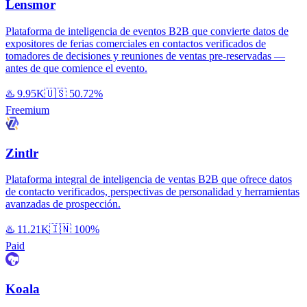
Lensmor
Plataforma de inteligencia de eventos B2B que convierte datos de
expositores de ferias comerciales en contactos verificados de
tomadores de decisiones y reuniones de ventas pre-reservadas —
antes de que comience el evento.
♨️
9.95K
🇺🇸
50.72%
Freemium
Zintlr
Plataforma integral de inteligencia de ventas B2B que ofrece datos
de contacto verificados, perspectivas de personalidad y herramientas
avanzadas de prospección.
♨️
11.21K
🇮🇳
100%
Paid
Koala