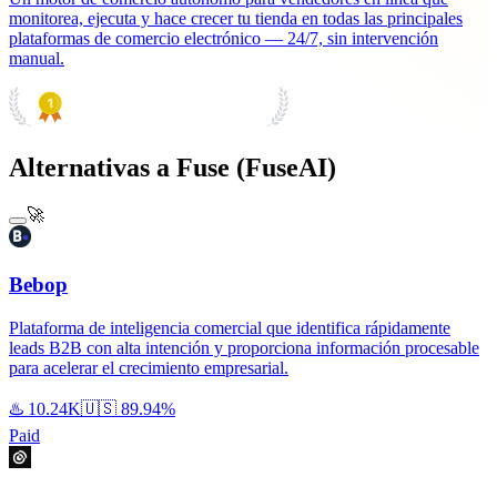
monitorea, ejecuta y hace crecer tu tienda en todas las principales
plataformas de comercio electrónico — 24/7, sin intervención
manual.
PRODUCT HUNT
#1 Product of the Day
Alternativas a Fuse (FuseAI)
🚀
Bebop
Plataforma de inteligencia comercial que identifica rápidamente
leads B2B con alta intención y proporciona información procesable
para acelerar el crecimiento empresarial.
♨️
10.24K
🇺🇸
89.94%
Paid