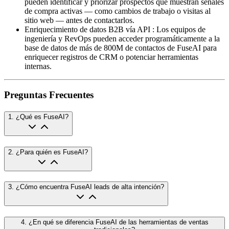
pueden identificar y priorizar prospectos que muestran señales
de compra activas — como cambios de trabajo o visitas al
sitio web — antes de contactarlos.
Enriquecimiento de datos B2B vía API
:
Los equipos de
ingeniería y RevOps pueden acceder programáticamente a la
base de datos de más de 800M de contactos de FuseAI para
enriquecer registros de CRM o potenciar herramientas
internas.
Preguntas Frecuentes
1
.
¿Qué es FuseAI?
2
.
¿Para quién es FuseAI?
3
.
¿Cómo encuentra FuseAI leads de alta intención?
4
.
¿En qué se diferencia FuseAI de las herramientas de ventas