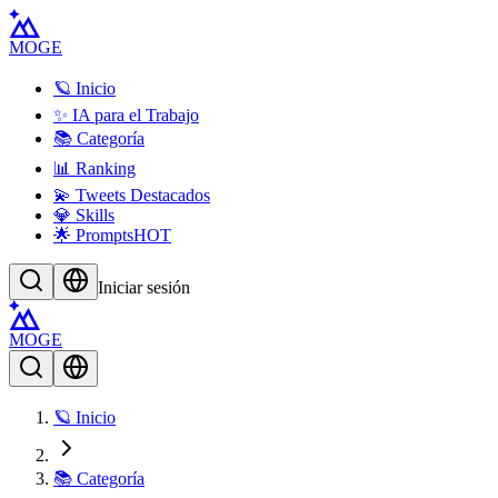
MOGE
🪐 Inicio
✨ IA para el Trabajo
📚 Categoría
📊 Ranking
💫 Tweets Destacados
💎 Skills
🌟 Prompts
HOT
Iniciar sesión
MOGE
🪐 Inicio
📚 Categoría