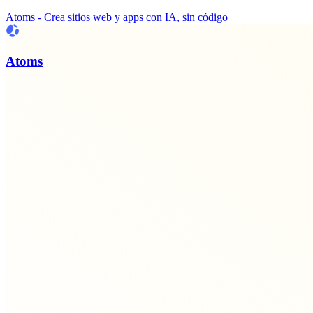
Atoms - Crea sitios web y apps con IA, sin código
Atoms