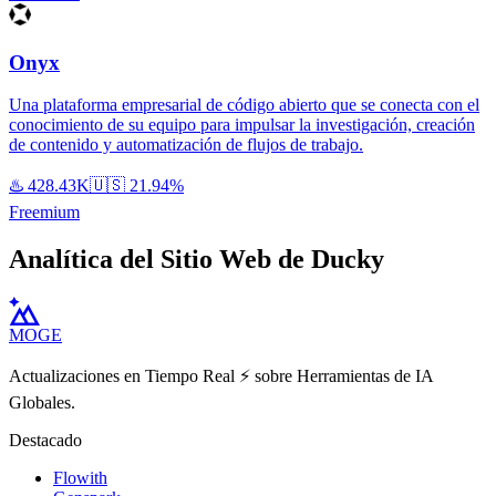
Onyx
Una plataforma empresarial de código abierto que se conecta con el
conocimiento de su equipo para impulsar la investigación, creación
de contenido y automatización de flujos de trabajo.
♨️
428.43K
🇺🇸
21.94%
Freemium
Analítica del Sitio Web de Ducky
MOGE
Actualizaciones en Tiempo Real ⚡️ sobre Herramientas de IA
Globales.
Destacado
Flowith