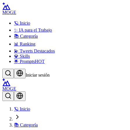
MOGE
🪐 Inicio
✨ IA para el Trabajo
📚 Categoría
📊 Ranking
💫 Tweets Destacados
💎 Skills
🌟 Prompts
HOT
Iniciar sesión
MOGE
🪐 Inicio
📚 Categoría