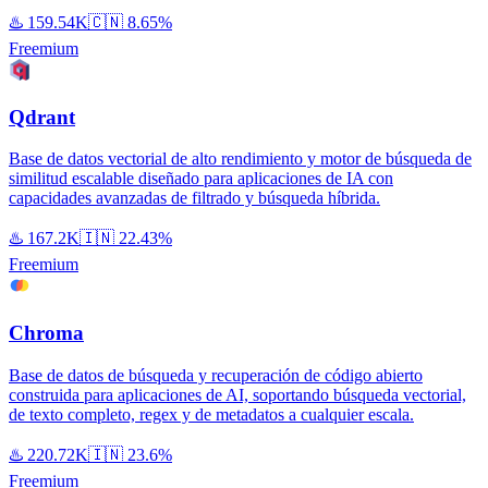
♨️
159.54K
🇨🇳
8.65%
Freemium
Qdrant
Base de datos vectorial de alto rendimiento y motor de búsqueda de
similitud escalable diseñado para aplicaciones de IA con
capacidades avanzadas de filtrado y búsqueda híbrida.
♨️
167.2K
🇮🇳
22.43%
Freemium
Chroma
Base de datos de búsqueda y recuperación de código abierto
construida para aplicaciones de AI, soportando búsqueda vectorial,
de texto completo, regex y de metadatos a cualquier escala.
♨️
220.72K
🇮🇳
23.6%
Freemium