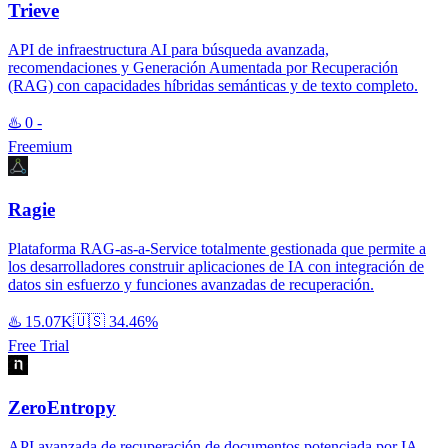
Trieve
API de infraestructura AI para búsqueda avanzada,
recomendaciones y Generación Aumentada por Recuperación
(RAG) con capacidades híbridas semánticas y de texto completo.
♨️
0
-
Freemium
Ragie
Plataforma RAG-as-a-Service totalmente gestionada que permite a
los desarrolladores construir aplicaciones de IA con integración de
datos sin esfuerzo y funciones avanzadas de recuperación.
♨️
15.07K
🇺🇸
34.46%
Free Trial
ZeroEntropy
API avanzada de recuperación de documentos potenciada por IA