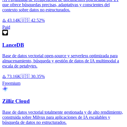
que ofrece búsquedas precisas, adaptativas y conscientes del
contexto sobre datos no estructurados.
♨️
43.14K
🇺🇸
42.52%
Paid
LanceDB
Base de datos vectorial open-source y serverless optimizada para
almacenamiento, búsqueda y gestión de datos de IA multimodal a
escala de petabytes.
♨️
73.16K
🇺🇸
30.35%
Freemium
Zilliz Cloud
Base de datos vectorial totalmente gestionada y de alto rendimiento,
construida sobre Milvus para aplicaciones de IA escalables y
búsqueda de datos no estructurados.