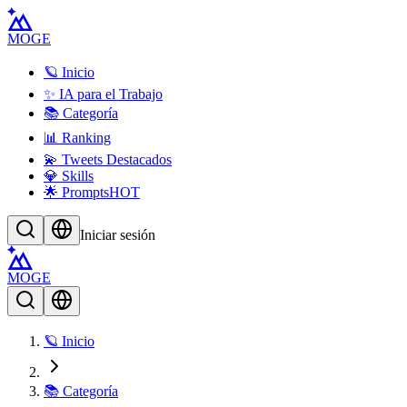
MOGE
🪐 Inicio
✨ IA para el Trabajo
📚 Categoría
📊 Ranking
💫 Tweets Destacados
💎 Skills
🌟 Prompts
HOT
Iniciar sesión
MOGE
🪐 Inicio
📚 Categoría