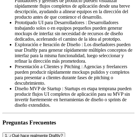
Fundadores y gerentes de producto pueden visualizar
rápidamente flujos completos de aplicación desde una breve
descripción, ayudando a alinear equipos en la dirección del
producto antes de que comience el desarrollo.
Prototipado UI para Desarrolladores
:
Desarrolladores
trabajando solos o en equipos pequeños pueden generar
mockups de interfaz sin necesidad de recursos de diseño
dedicados, acelerando el camino de la idea al prototipo.
Exploración e Iteración de Diseño
:
Los diseñadores pueden
usar Draftly para generar rápidamente múltiples conceptos de
interfaz para la misma funcionalidad, luego seleccionar y
refinar la dirección más prometedora.
Presentación a Clientes y Pitching
:
Agencias y freelancers
pueden producir rápidamente mockups pulidos y completos
para presentar a clientes durante fases de pitching o
descubrimiento.
Diseño MVP de Startup
:
Startups en etapa temprana pueden
producir flujos UI completos de aplicación para su MVP sin
invertir fuertemente en herramientas de diseño o sprints de
diseño extendidos.
Preguntas Frecuentes
1
.
¿Qué hace realmente Draftly?