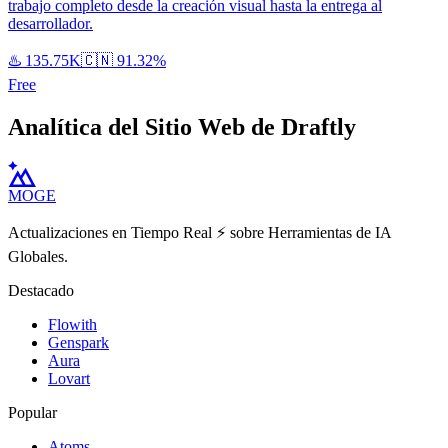
trabajo completo desde la creación visual hasta la entrega al
desarrollador.
♨️
135.75K
🇨🇳
91.32%
Free
Analítica del Sitio Web de Draftly
MOGE
Actualizaciones en Tiempo Real ⚡️ sobre Herramientas de IA
Globales.
Destacado
Flowith
Genspark
Aura
Lovart
Popular
Atoms