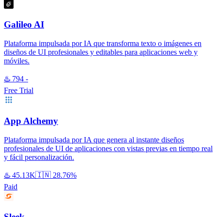
Galileo AI
Plataforma impulsada por IA que transforma texto o imágenes en
diseños de UI profesionales y editables para aplicaciones web y
móviles.
♨️
794
-
Free Trial
App Alchemy
Plataforma impulsada por IA que genera al instante diseños
profesionales de UI de aplicaciones con vistas previas en tiempo real
y fácil personalización.
♨️
45.13K
🇮🇳
28.76%
Paid
Sleek