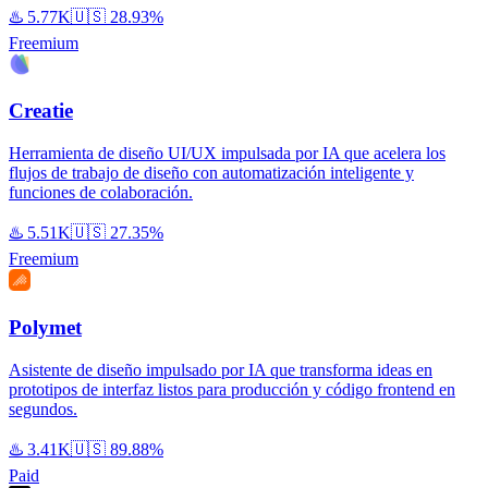
♨️
5.77K
🇺🇸
28.93%
Freemium
Creatie
Herramienta de diseño UI/UX impulsada por IA que acelera los
flujos de trabajo de diseño con automatización inteligente y
funciones de colaboración.
♨️
5.51K
🇺🇸
27.35%
Freemium
Polymet
Asistente de diseño impulsado por IA que transforma ideas en
prototipos de interfaz listos para producción y código frontend en
segundos.
♨️
3.41K
🇺🇸
89.88%
Paid