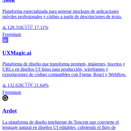
Plataforma especializada para generar mockups de aplicaciones
móviles profesionales y código a partir de descripciones de texto.
♨️
128.31K
🇺🇸
17.11%
Freemium
UXMagic.ai
Plataforma de diseño que transforma prompts, imágenes, bocetos y
URLs en diseños UI listos para producción, wireframes y
exportaciones de código compatibles con Figma, React y Webflow.
♨️
132.62K
🇮🇳
21.64%
Freemium
Ardot
La plataforma de diseño inteligente de Tencent que convierte el
lenguaje natural en diseños UI editables, cubriendo el flujo de