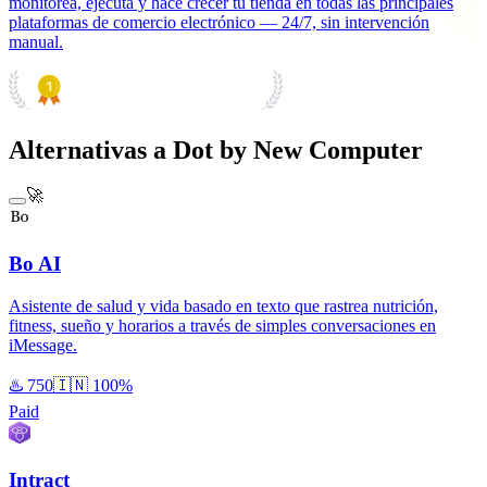
monitorea, ejecuta y hace crecer tu tienda en todas las principales
plataformas de comercio electrónico — 24/7, sin intervención
manual.
PRODUCT HUNT
#1 Product of the Day
Alternativas a Dot by New Computer
🚀
Bo AI
Asistente de salud y vida basado en texto que rastrea nutrición,
fitness, sueño y horarios a través de simples conversaciones en
iMessage.
♨️
750
🇮🇳
100%
Paid
Intract