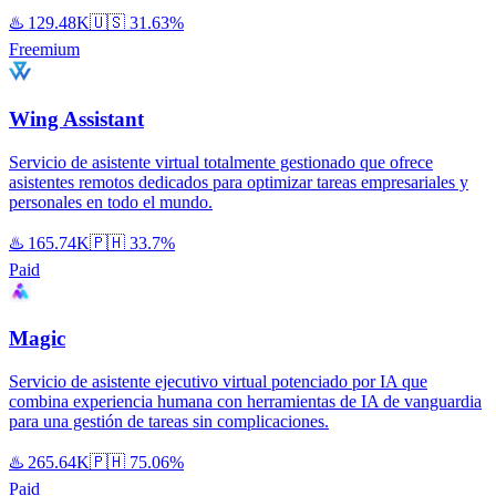
♨️
129.48K
🇺🇸
31.63%
Freemium
Wing Assistant
Servicio de asistente virtual totalmente gestionado que ofrece
asistentes remotos dedicados para optimizar tareas empresariales y
personales en todo el mundo.
♨️
165.74K
🇵🇭
33.7%
Paid
Magic
Servicio de asistente ejecutivo virtual potenciado por IA que
combina experiencia humana con herramientas de IA de vanguardia
para una gestión de tareas sin complicaciones.
♨️
265.64K
🇵🇭
75.06%
Paid