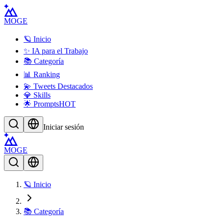
MOGE
🪐 Inicio
✨ IA para el Trabajo
📚 Categoría
📊 Ranking
💫 Tweets Destacados
💎 Skills
🌟 Prompts
HOT
Iniciar sesión
MOGE
🪐 Inicio
📚 Categoría