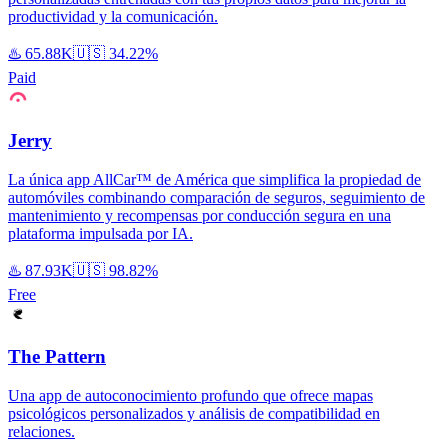
productividad y la comunicación.
♨️
65.88K
🇺🇸
34.22%
Paid
Jerry
La única app AllCar™ de América que simplifica la propiedad de
automóviles combinando comparación de seguros, seguimiento de
mantenimiento y recompensas por conducción segura en una
plataforma impulsada por IA.
♨️
87.93K
🇺🇸
98.82%
Free
The Pattern
Una app de autoconocimiento profundo que ofrece mapas
psicológicos personalizados y análisis de compatibilidad en
relaciones.