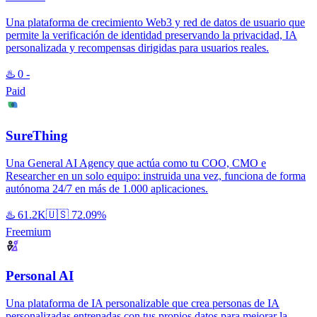
Una plataforma de crecimiento Web3 y red de datos de usuario que
permite la verificación de identidad preservando la privacidad, IA
personalizada y recompensas dirigidas para usuarios reales.
♨️
0
-
Paid
SureThing
Una General AI Agency que actúa como tu COO, CMO e
Researcher en un solo equipo: instruida una vez, funciona de forma
autónoma 24/7 en más de 1.000 aplicaciones.
♨️
61.2K
🇺🇸
72.09%
Freemium
Personal AI
Una plataforma de IA personalizable que crea personas de IA
personalizadas entrenadas con tus propios datos para mejorar la