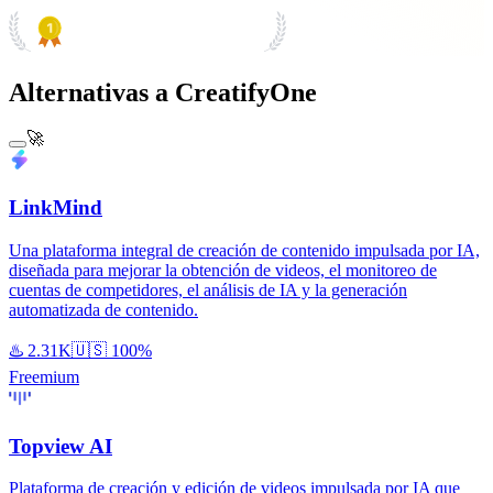
PRODUCT HUNT
#1 Product of the Day
Alternativas a CreatifyOne
🚀
LinkMind
Una plataforma integral de creación de contenido impulsada por IA,
diseñada para mejorar la obtención de videos, el monitoreo de
cuentas de competidores, el análisis de IA y la generación
automatizada de contenido.
♨️
2.31K
🇺🇸
100%
Freemium
Topview AI
Plataforma de creación y edición de videos impulsada por IA que