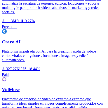
automatiza la escritura de guiones, edición, locuciones y soporte
multilingüe para producir videos atractivos de marketing y redes
sociales.
♨️
1.13M
🇻🇳
9.27%
Freemium
Crayo AI
Plataforma impulsada por AI para la creación rápida de videos
cortos virales con guiones, locuciones, imágenes y edición
automatizados.
♨️
327.27K
🇬🇧
18.44%
Paid
VidMuse
Plataforma de creación de video de extremo a extremo que
transforma ideas simples en videos completamente producidos con
guiones, storyboards, locuciones, música y salida pulida.