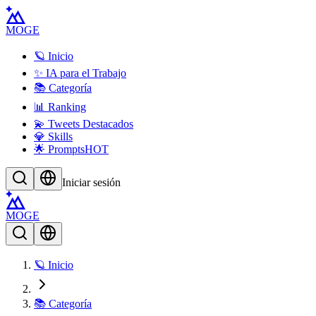
MOGE
🪐 Inicio
✨ IA para el Trabajo
📚 Categoría
📊 Ranking
💫 Tweets Destacados
💎 Skills
🌟 Prompts
HOT
Iniciar sesión
MOGE
🪐 Inicio
📚 Categoría