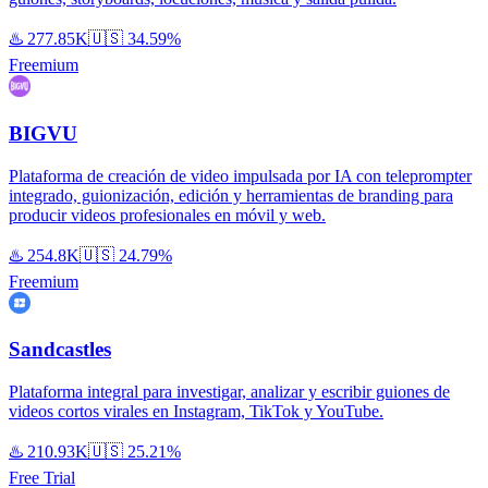
♨️
277.85K
🇺🇸
34.59%
Freemium
BIGVU
Plataforma de creación de video impulsada por IA con teleprompter
integrado, guionización, edición y herramientas de branding para
producir videos profesionales en móvil y web.
♨️
254.8K
🇺🇸
24.79%
Freemium
Sandcastles
Plataforma integral para investigar, analizar y escribir guiones de
videos cortos virales en Instagram, TikTok y YouTube.
♨️
210.93K
🇺🇸
25.21%
Free Trial