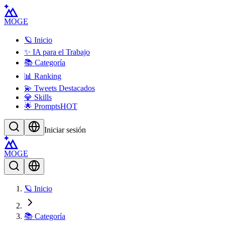
MOGE
🪐 Inicio
✨ IA para el Trabajo
📚 Categoría
📊 Ranking
💫 Tweets Destacados
💎 Skills
🌟 Prompts
HOT
Iniciar sesión
MOGE
🪐 Inicio
📚 Categoría